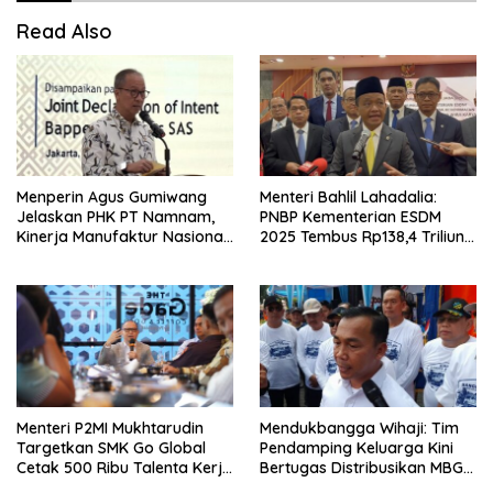
Read Also
Menperin Agus Gumiwang
Menteri Bahlil Lahadalia:
Jelaskan PHK PT Namnam,
PNBP Kementerian ESDM
Kinerja Manufaktur Nasional
2025 Tembus Rp138,4 Triliun,
Tetap Positif
Lampaui Target
Menteri P2MI Mukhtarudin
Mendukbangga Wihaji: Tim
Targetkan SMK Go Global
Pendamping Keluarga Kini
Cetak 500 Ribu Talenta Kerja
Bertugas Distribusikan MBG
ke Luar Negeri
untuk Ibu Hamil dan Balita