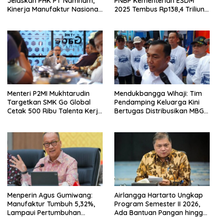
Jelaskan PHK PT Namnam,
PNBP Kementerian ESDM
Kinerja Manufaktur Nasional
2025 Tembus Rp138,4 Triliun,
Tetap Positif
Lampaui Target
Menteri P2MI Mukhtarudin
Mendukbangga Wihaji: Tim
Targetkan SMK Go Global
Pendamping Keluarga Kini
Cetak 500 Ribu Talenta Kerja
Bertugas Distribusikan MBG
ke Luar Negeri
untuk Ibu Hamil dan Balita
Menperin Agus Gumiwang:
Airlangga Hartarto Ungkap
Manufaktur Tumbuh 5,32%,
Program Semester II 2026,
Lampaui Pertumbuhan
Ada Bantuan Pangan hingga