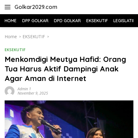
Skip
Golkar2029.com
to
content
HOME
DPP GOLKAR
DPD GOLKAR
EKSEKUTIF
LEGISLATIF
Home
EKSEKUTIF
EKSEKUTIF
Menkomdigi Meutya Hafid: Orang
Tua Harus Aktif Dampingi Anak
Agar Aman di Internet
Admin 1
November 9, 2025