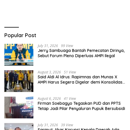
Ekonomi Nasional
Diskon Transportasi Nataru
Popular Post
July 31, 2026
99 View
Jerry Sambuaga Bantah Pemecatan Dirinya,
Sebut Forum Pleno Diperluas AMPI Ilegal
August 3, 2026
51 View
Said Aldi Al Idrus: Rapimnas dan Munas X
AMPI Harus Segera Digelar demi Konsolidasi
Organisasi
August 6, 2026
41 View
Firman Soebagyo Tegaskan PUD dan PPTS
Tetap Jadi Pilar Penyaluran Pupuk Bersubsidi
July 31, 2026
39 View
Sarmuji: Akar Korupsi Kepala Daerah Ada