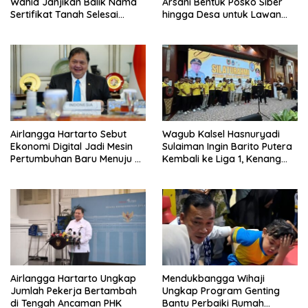
Wahid Janjikan Balik Nama
Arsani Bentuk Posko Siber
Sertifikat Tanah Selesai
hingga Desa untuk Lawan
Maksimal 10 Hari
Karhutla
Airlangga Hartarto Sebut
Wagub Kalsel Hasnuryadi
Ekonomi Digital Jadi Mesin
Sulaiman Ingin Barito Putera
Pertumbuhan Baru Menuju 8
Kembali ke Liga 1, Kenang
Persen
Sejarah 2012
Airlangga Hartarto Ungkap
Mendukbangga Wihaji
Jumlah Pekerja Bertambah
Ungkap Program Genting
di Tengah Ancaman PHK
Bantu Perbaiki Rumah