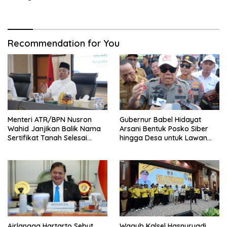
Keluarga Berisiko Stunting
Recommendation for You
Menteri ATR/BPN Nusron
Gubernur Babel Hidayat
Wahid Janjikan Balik Nama
Arsani Bentuk Posko Siber
Sertifikat Tanah Selesai
hingga Desa untuk Lawan
Maksimal 10 Hari
Karhutla
Airlangga Hartarto Sebut
Wagub Kalsel Hasnuryadi