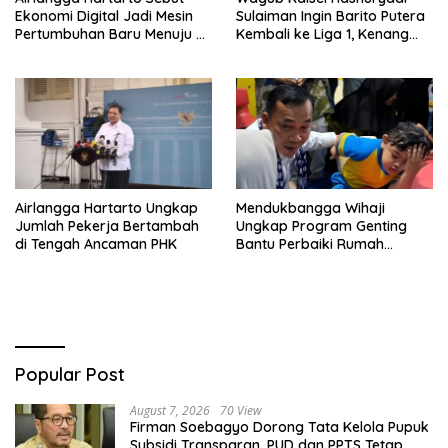
Ekonomi Digital Jadi Mesin
Sulaiman Ingin Barito Putera
Pertumbuhan Baru Menuju 8
Kembali ke Liga 1, Kenang
Persen
Sejarah 2012
Airlangga Hartarto Ungkap
Mendukbangga Wihaji
Jumlah Pekerja Bertambah
Ungkap Program Genting
di Tengah Ancaman PHK
Bantu Perbaiki Rumah
Keluarga Berisiko Stunting
Popular Post
August 7, 2026
70 View
Firman Soebagyo Dorong Tata Kelola Pupuk
Subsidi Transparan, PUD dan PPTS Tetap