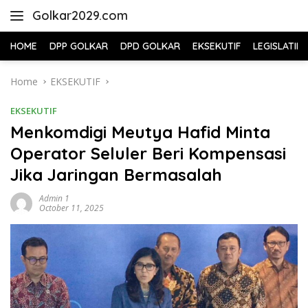
Skip
Golkar2029.com
to
content
HOME
DPP GOLKAR
DPD GOLKAR
EKSEKUTIF
LEGISLATIF
Home
EKSEKUTIF
EKSEKUTIF
Menkomdigi Meutya Hafid Minta
Operator Seluler Beri Kompensasi
Jika Jaringan Bermasalah
Admin 1
October 11, 2025