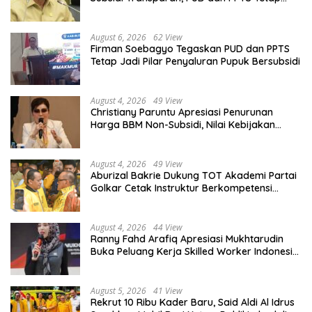
Diberdayakan
August 6, 2026
62 View
Firman Soebagyo Tegaskan PUD dan PPTS
Tetap Jadi Pilar Penyaluran Pupuk Bersubsidi
August 4, 2026
49 View
Christiany Paruntu Apresiasi Penurunan
Harga BBM Non-Subsidi, Nilai Kebijakan
ESDM Makin Adaptif
August 4, 2026
49 View
Aburizal Bakrie Dukung TOT Akademi Partai
Golkar Cetak Instruktur Berkompetensi
Tinggi
August 4, 2026
44 View
Ranny Fahd Arafiq Apresiasi Mukhtarudin
Buka Peluang Kerja Skilled Worker Indonesia
di Albania
August 5, 2026
41 View
Rekrut 10 Ribu Kader Baru, Said Aldi Al Idrus