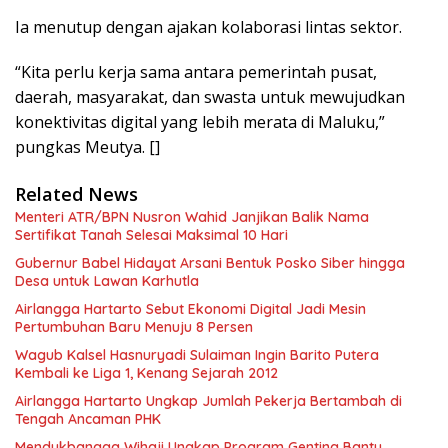
Ia menutup dengan ajakan kolaborasi lintas sektor.
“Kita perlu kerja sama antara pemerintah pusat,
daerah, masyarakat, dan swasta untuk mewujudkan
konektivitas digital yang lebih merata di Maluku,”
pungkas Meutya. []
Related News
Menteri ATR/BPN Nusron Wahid Janjikan Balik Nama
Sertifikat Tanah Selesai Maksimal 10 Hari
Gubernur Babel Hidayat Arsani Bentuk Posko Siber hingga
Desa untuk Lawan Karhutla
Airlangga Hartarto Sebut Ekonomi Digital Jadi Mesin
Pertumbuhan Baru Menuju 8 Persen
Wagub Kalsel Hasnuryadi Sulaiman Ingin Barito Putera
Kembali ke Liga 1, Kenang Sejarah 2012
Airlangga Hartarto Ungkap Jumlah Pekerja Bertambah di
Tengah Ancaman PHK
Mendukbangga Wihaji Ungkap Program Genting Bantu