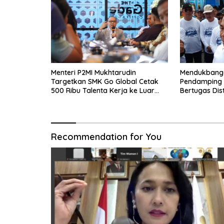
Menteri P2MI Mukhtarudin
Mendukbangg
Targetkan SMK Go Global Cetak
Pendamping K
500 Ribu Talenta Kerja ke Luar
Bertugas Dis
Negeri
Ibu Hamil dan
Recommendation for You