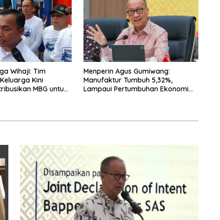
a Wihaji: Tim
Menperin Agus Gumiwang:
eluarga Kini
Manufaktur Tumbuh 5,32%,
tribusikan MBG untuk
Lampaui Pertumbuhan Ekonomi
 Balita
Nasional