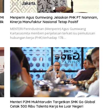
PMI
Menperin Agus Gumiwang Jelaskan PHK PT Namnam,
dik
Kinerja Manufaktur Nasional Tetap Positif
MENTERI Perindustrian (Menperin) Agus Gumiwang
Kartasasmita memberi penjelasan terkait isu pemutusan
hubungan kerja (PHK) terhadap 178…
Menteri P2MI Mukhtarudin Targetkan SMK Go Global
Cetak 500 Ribu Talenta Kerja ke Luar Negeri