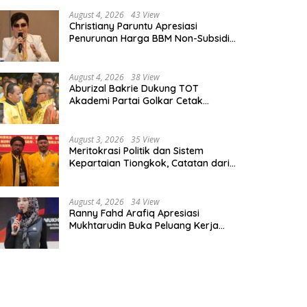
August 4, 2026
43 View
Christiany Paruntu Apresiasi
Penurunan Harga BBM Non-Subsidi,
Nilai Kebijakan ESDM Makin Adaptif
August 4, 2026
38 View
Aburizal Bakrie Dukung TOT
Akademi Partai Golkar Cetak
Instruktur Berkompetensi Tinggi
August 3, 2026
35 View
Meritokrasi Politik dan Sistem
Kepartaian Tiongkok, Catatan dari
Sekolah Partai Pusat PKT
August 4, 2026
34 View
Ranny Fahd Arafiq Apresiasi
Mukhtarudin Buka Peluang Kerja
Skilled Worker Indonesia di Albania