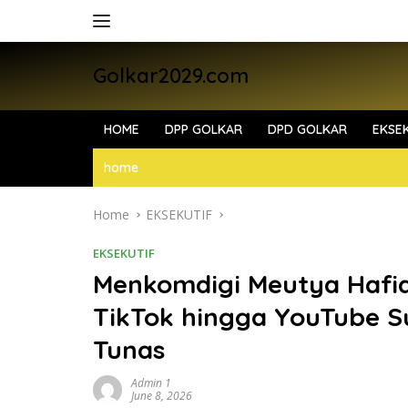
Skip
to
content
Golkar2029.com
HOME
DPP GOLKAR
DPD GOLKAR
EKSEK
home
Home
EKSEKUTIF
EKSEKUTIF
Menkomdigi Meutya Hafid
TikTok hingga YouTube S
Tunas
Admin 1
June 8, 2026