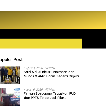
opular Post
August 3, 2026
52 View
Said Aldi Al Idrus: Rapimnas dan
Munas X AMPI Harus Segera Digelar
demi Konsolidasi Organisasi
August 6, 2026
47 View
Firman Soebagyo Tegaskan PUD
dan PPTS Tetap Jadi Pilar
Penyaluran Pupuk Bersubsidi