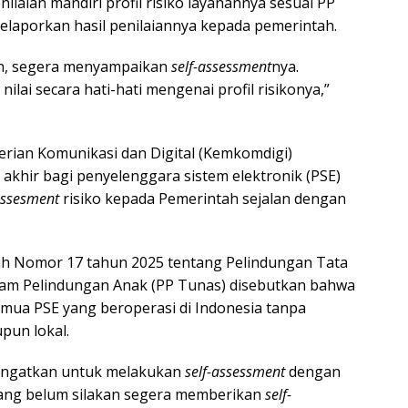
aian mandiri profil risiko layanannya sesuai PP
aporkan hasil penilaiannya kepada pemerintah.
an, segera menyampaikan
self-
assessment
nya.
lai secara hati-hati mengenai profil risikonya,”
erian Komunikasi dan Digital (Kemkomdigi)
akhir bagi penyelenggara sistem elektronik (PSE)
-assesment
risiko kepada Pemerintah sejalan dengan
ah Nomor 17 tahun 2025 tentang Pelindungan Tata
alam Pelindungan Anak (PP Tunas) disebutkan bahwa
semua PSE yang beroperasi di Indonesia tanpa
pun lokal.
ngingatkan untuk melakukan
self-assessment
dengan
u yang belum silakan segera memberikan
self-