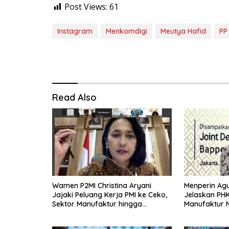
Post Views:
61
Instagram
Menkomdigi
Meutya Hafid
PP
Read Also
Wamen P2MI Christina Aryani
Menperin Ag
Jajaki Peluang Kerja PMI ke Ceko,
Jelaskan PH
Sektor Manufaktur hingga
Manufaktur N
Kesehatan Dibidik