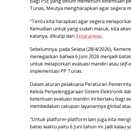
Bagi PSE yang belum memenuhi ketentuan penil
Tunas, Meutya mengharapkan agar segera mel
“Tentu kita harapkan agar segera melapork
Kemudian untuk yang sudah masuk, kita akan ni
katanya, dikutip dari
Antaranews
.
Sebelumnya, pada Selasa (28/4/2026), Kement
menegaskan bahwa 6 Juni 2026 menjadi batas 
untuk melaporkan evaluasi mandiri atau
self
implementasi PP Tunas.
Dalam aturan pelaksana Peraturan Pemerint
Kelola Penyelenggaraan Sistem Elektronik d
ketentuan evaluasi mandiri ini berlaku bagi 
membedakan cakupan layanannya global atau
“Untuk platform-platform lain juga kita me
batas waktu yaitu 6 Juni tahun ini. Jadi kala