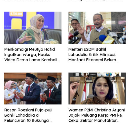
Keluarga Berisiko Stunting
Kaltim
Menkomdigi Meutya Hafid
Menteri ESDM Bahlil
Ingatkan Warga, Hoaks
Lahadalia Kritik Hilirisasi:
Video Demo Lama Kembali
Manfaat Ekonomi Belum
Viral di Medsos
Merata ke Daerah Penghasil
Rosan Roeslani Puja-puji
Wamen P2MI Christina Aryani
Bahlil Lahadalia di
Jajaki Peluang Kerja PMI ke
Peluncuran 10 Bukunya:
Ceko, Sektor Manufaktur
Cerdas, Pantang Menyerah,
hingga Kesehatan Dibidik