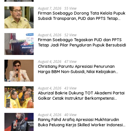
August 7, 2026
55 View
Firman Soebagyo Dorong Tata Kelola Pupuk
Subsidi Transparan, PUD dan PPTS Tetap
Diberdayakan
August 6, 2026
52 View
Firman Soebagyo Tegaskan PUD dan PPTS
Tetap Jadi Pilar Penyaluran Pupuk Bersubsidi
August 4, 2026
47 View
Christiany Paruntu Apresiasi Penurunan
Harga BBM Non-Subsidi, Nilai Kebijakan
ESDM Makin Adaptif
August 4, 2026
43 View
Aburizal Bakrie Dukung TOT Akademi Partai
Golkar Cetak Instruktur Berkompetensi
Tinggi
August 4, 2026
40 View
Ranny Fahd Arafiq Apresiasi Mukhtarudin
Buka Peluang Kerja Skilled Worker Indonesia
di Albania