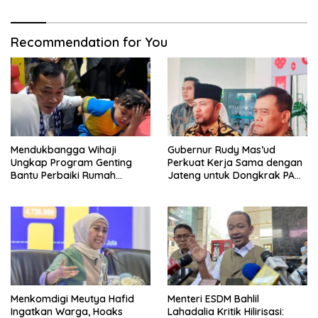
Berpikir Jauh ke Depan!
Recommendation for You
Mendukbangga Wihaji
Gubernur Rudy Mas’ud
Ungkap Program Genting
Perkuat Kerja Sama dengan
Bantu Perbaiki Rumah
Jateng untuk Dongkrak PAD
Keluarga Berisiko Stunting
Kaltim
Menkomdigi Meutya Hafid
Menteri ESDM Bahlil
Ingatkan Warga, Hoaks
Lahadalia Kritik Hilirisasi: