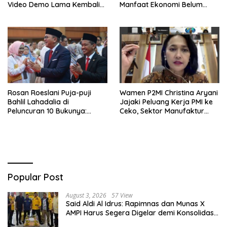
Video Demo Lama Kembali
Manfaat Ekonomi Belum
Viral di Medsos
Merata ke Daerah Penghasil
Rosan Roeslani Puja-puji
Wamen P2MI Christina Aryani
Bahlil Lahadalia di
Jajaki Peluang Kerja PMI ke
Peluncuran 10 Bukunya:
Ceko, Sektor Manufaktur
Cerdas, Pantang Menyerah,
hingga Kesehatan Dibidik
Berpikir Jauh ke Depan!
Popular Post
August 3, 2026
57 View
Said Aldi Al Idrus: Rapimnas dan Munas X
AMPI Harus Segera Digelar demi Konsolidasi
Organisasi