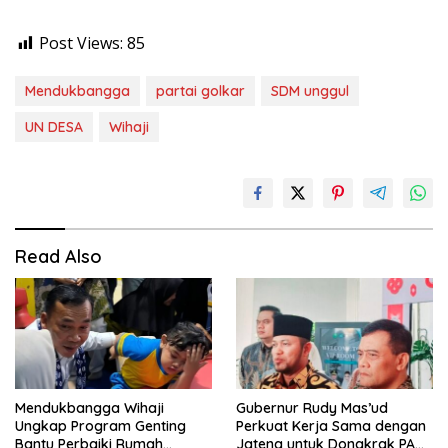
Post Views:
85
Mendukbangga
partai golkar
SDM unggul
UN DESA
Wihaji
Read Also
Mendukbangga Wihaji
Gubernur Rudy Mas’ud
Ungkap Program Genting
Perkuat Kerja Sama dengan
Bantu Perbaiki Rumah
Jateng untuk Dongkrak PAD