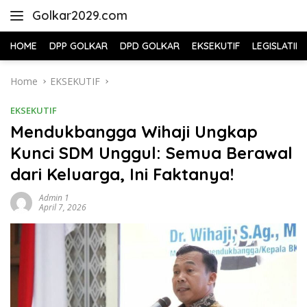
Skip
Golkar2029.com
to
content
HOME
DPP GOLKAR
DPD GOLKAR
EKSEKUTIF
LEGISLATIF
Home
EKSEKUTIF
EKSEKUTIF
Mendukbangga Wihaji Ungkap
Kunci SDM Unggul: Semua Berawal
dari Keluarga, Ini Faktanya!
Admin 1
April 7, 2026