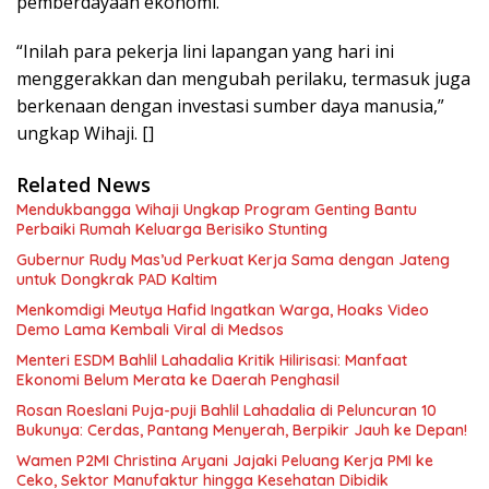
pemberdayaan ekonomi.
“Inilah para pekerja lini lapangan yang hari ini
menggerakkan dan mengubah perilaku, termasuk juga
berkenaan dengan investasi sumber daya manusia,”
ungkap Wihaji. []
Related News
Mendukbangga Wihaji Ungkap Program Genting Bantu
Perbaiki Rumah Keluarga Berisiko Stunting
Gubernur Rudy Mas’ud Perkuat Kerja Sama dengan Jateng
untuk Dongkrak PAD Kaltim
Menkomdigi Meutya Hafid Ingatkan Warga, Hoaks Video
Demo Lama Kembali Viral di Medsos
Menteri ESDM Bahlil Lahadalia Kritik Hilirisasi: Manfaat
Ekonomi Belum Merata ke Daerah Penghasil
Rosan Roeslani Puja-puji Bahlil Lahadalia di Peluncuran 10
Bukunya: Cerdas, Pantang Menyerah, Berpikir Jauh ke Depan!
Wamen P2MI Christina Aryani Jajaki Peluang Kerja PMI ke
Ceko, Sektor Manufaktur hingga Kesehatan Dibidik