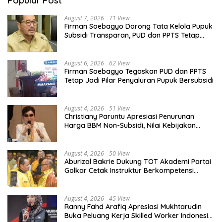
Popular Post
August 7, 2026
71 View
Firman Soebagyo Dorong Tata Kelola Pupuk
Subsidi Transparan, PUD dan PPTS Tetap
Diberdayakan
August 6, 2026
62 View
Firman Soebagyo Tegaskan PUD dan PPTS
Tetap Jadi Pilar Penyaluran Pupuk Bersubsidi
August 4, 2026
51 View
Christiany Paruntu Apresiasi Penurunan
Harga BBM Non-Subsidi, Nilai Kebijakan
ESDM Makin Adaptif
August 4, 2026
50 View
Aburizal Bakrie Dukung TOT Akademi Partai
Golkar Cetak Instruktur Berkompetensi
Tinggi
August 4, 2026
45 View
Ranny Fahd Arafiq Apresiasi Mukhtarudin
Buka Peluang Kerja Skilled Worker Indonesia