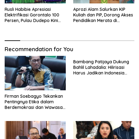
Rusli Habibie Apresiasi
Aprozi Alam Salurkan KIP
Elektrifikasi Gorontalo 100
Kuliah dan PIP, Dorong Akses
Persen, Pulau Dudepo Kini
Pendidikan Merata di
Terang
Lampung
Recommendation for You
Bambang Patijaya Dukung
Bahlil Lahadalia: Hilirisasi
Harus Jadikan Indonesia
Tuan di Negeri Sendiri
Firman Soebagyo Tekankan
Pentingnya Etika dalam
Berdemokrasi dan Wawasan
Kebangsaan