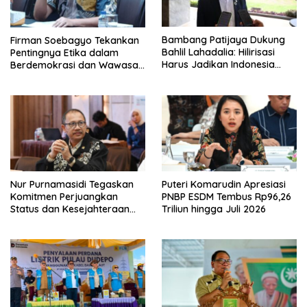
Bambang Patijaya Dukung
Firman Soebagyo Tekankan
Bahlil Lahadalia: Hilirisasi
Pentingnya Etika dalam
Harus Jadikan Indonesia
Berdemokrasi dan Wawasan
Tuan di Negeri Sendiri
Kebangsaan
Nur Purnamasidi Tegaskan
Puteri Komarudin Apresiasi
Komitmen Perjuangkan
PNBP ESDM Tembus Rp96,26
Status dan Kesejahteraan
Triliun hingga Juli 2026
Guru Honorer