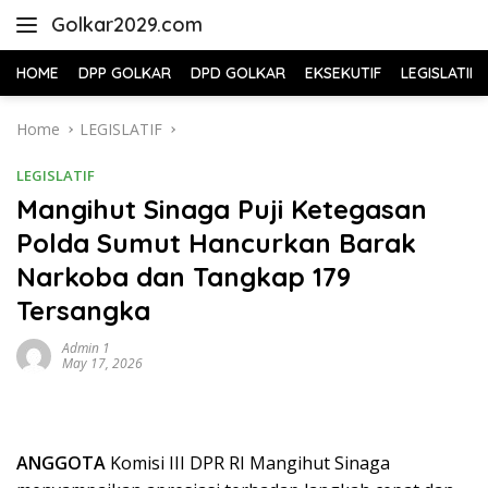
Skip
Golkar2029.com
to
content
HOME
DPP GOLKAR
DPD GOLKAR
EKSEKUTIF
LEGISLATIF
Home
LEGISLATIF
LEGISLATIF
Mangihut Sinaga Puji Ketegasan
Polda Sumut Hancurkan Barak
Narkoba dan Tangkap 179
Tersangka
Admin 1
May 17, 2026
ANGGOTA
Komisi III DPR RI Mangihut Sinaga