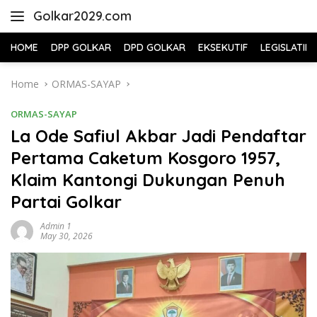
Skip
Golkar2029.com
to
content
HOME
DPP GOLKAR
DPD GOLKAR
EKSEKUTIF
LEGISLATIF
Home
ORMAS-SAYAP
ORMAS-SAYAP
La Ode Safiul Akbar Jadi Pendaftar
Pertama Caketum Kosgoro 1957,
Klaim Kantongi Dukungan Penuh
Partai Golkar
Admin 1
May 30, 2026