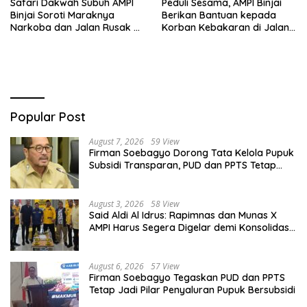
Safari Dakwah Subuh AMPI
Peduli Sesama, AMPI Binjai
Binjai Soroti Maraknya
Berikan Bantuan kepada
Narkoba dan Jalan Rusak di
Korban Kebakaran di Jalan
Binjai Selatan
Tuanku Imam Bonjol
Popular Post
August 7, 2026
59 View
Firman Soebagyo Dorong Tata Kelola Pupuk
Subsidi Transparan, PUD dan PPTS Tetap
Diberdayakan
August 3, 2026
58 View
Said Aldi Al Idrus: Rapimnas dan Munas X
AMPI Harus Segera Digelar demi Konsolidasi
Organisasi
August 6, 2026
57 View
Firman Soebagyo Tegaskan PUD dan PPTS
Tetap Jadi Pilar Penyaluran Pupuk Bersubsidi