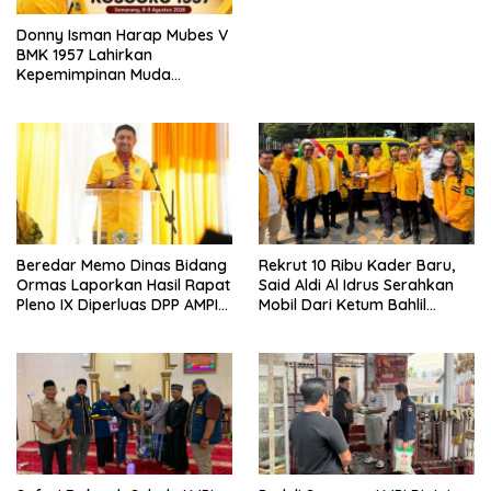
Donny Isman Harap Mubes V
BMK 1957 Lahirkan
Kepemimpinan Muda
Visioner dan Berintegritas
Sesuai Tri Dharma Kosgoro
1957
Beredar Memo Dinas Bidang
Rekrut 10 Ribu Kader Baru,
Ormas Laporkan Hasil Rapat
Said Aldi Al Idrus Serahkan
Pleno IX Diperluas DPP AMPI
Mobil Dari Ketum Bahlil
ke Ketum Bahlil Lahadalia
Lahadalia Untuk Operasional
AMPG Jakarta