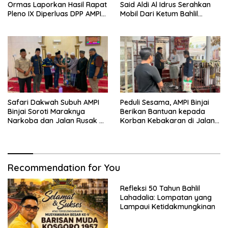
Ormas Laporkan Hasil Rapat
Said Aldi Al Idrus Serahkan
Pleno IX Diperluas DPP AMPI
Mobil Dari Ketum Bahlil
ke Ketum Bahlil Lahadalia
Lahadalia Untuk Operasional
AMPG Jakarta
Safari Dakwah Subuh AMPI
Peduli Sesama, AMPI Binjai
Binjai Soroti Maraknya
Berikan Bantuan kepada
Narkoba dan Jalan Rusak di
Korban Kebakaran di Jalan
Binjai Selatan
Tuanku Imam Bonjol
Recommendation for You
Refleksi 50 Tahun Bahlil
Lahadalia: Lompatan yang
Lampaui Ketidakmungkinan