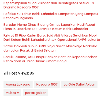
Kepemimpinan Muda Visioner dan Berintegritas Sesuai Tri
Dharma Kosgoro 1957
Refleksi 50 Tahun Bahlil Lahadalia: Lompatan yang Lampaui
Ketidakmungkinan
Beredar Memo Dinas Bidang Ormas Laporkan Hasil Rapat
Pleno IX Diperluas DPP AMPI ke Ketum Bahlil Lahadalia
Rekrut 10 Ribu Kader Baru, Said Aldi Al Idrus Serahkan Mobil
Dari Ketum Bahlil Lahadalia Untuk Operasional AMPG Jakarta
Safari Dakwah Subuh AMPI Binjai Soroti Maraknya Narkoba
dan Jalan Rusak di Binjai Selatan
Peduli Sesama, AMPI Binjai Berikan Bantuan kepada Korban
Kebakaran di Jalan Tuanku Imam Bonjol
Post Views:
86
Agung Laksono
Kosgoro 1957
La Ode Safiul Akbar
Mubes V
partai golkar