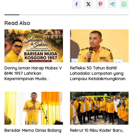
Read Also
Refleksi 50 Tahun Bahlil
Donny Isman Harap Mubes V
Lahadalia: Lompatan yang
BMK 1957 Lahirkan
Lampaui Ketidakmungkinan
Kepemimpinan Muda
Visioner dan Berintegritas
Sesuai Tri Dharma Kosgoro
1957
Beredar Memo Dinas Bidang
Rekrut 10 Ribu Kader Baru,