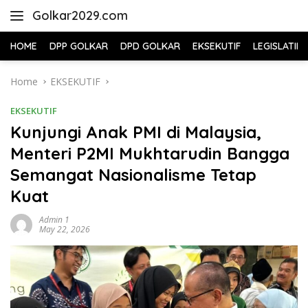
Skip
Golkar2029.com
to
content
HOME
DPP GOLKAR
DPD GOLKAR
EKSEKUTIF
LEGISLATIF
Home
EKSEKUTIF
EKSEKUTIF
Kunjungi Anak PMI di Malaysia,
Menteri P2MI Mukhtarudin Bangga
Semangat Nasionalisme Tetap
Kuat
Admin 1
May 22, 2026