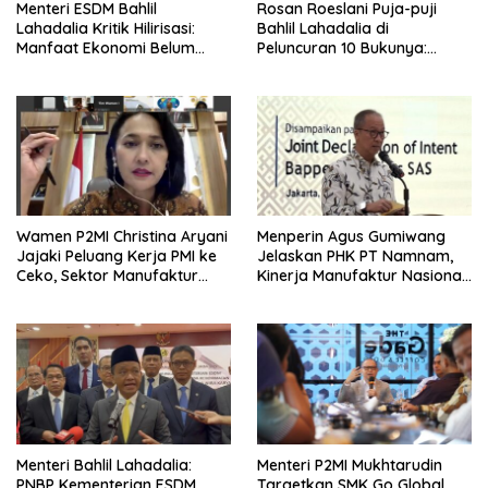
Menteri ESDM Bahlil
Rosan Roeslani Puja-puji
Lahadalia Kritik Hilirisasi:
Bahlil Lahadalia di
Manfaat Ekonomi Belum
Peluncuran 10 Bukunya:
Merata ke Daerah Penghasil
Cerdas, Pantang Menyerah,
Berpikir Jauh ke Depan!
Wamen P2MI Christina Aryani
Menperin Agus Gumiwang
Jajaki Peluang Kerja PMI ke
Jelaskan PHK PT Namnam,
Ceko, Sektor Manufaktur
Kinerja Manufaktur Nasional
hingga Kesehatan Dibidik
Tetap Positif
Menteri Bahlil Lahadalia:
Menteri P2MI Mukhtarudin
PNBP Kementerian ESDM
Targetkan SMK Go Global