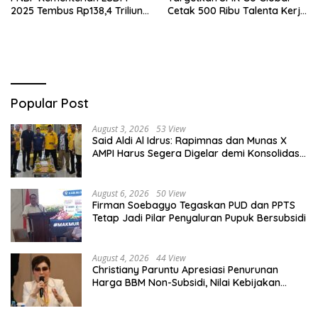
2025 Tembus Rp138,4 Triliun,
Cetak 500 Ribu Talenta Kerja
Lampaui Target
ke Luar Negeri
Popular Post
August 3, 2026
53 View
Said Aldi Al Idrus: Rapimnas dan Munas X
AMPI Harus Segera Digelar demi Konsolidasi
Organisasi
August 6, 2026
50 View
Firman Soebagyo Tegaskan PUD dan PPTS
Tetap Jadi Pilar Penyaluran Pupuk Bersubsidi
August 4, 2026
44 View
Christiany Paruntu Apresiasi Penurunan
Harga BBM Non-Subsidi, Nilai Kebijakan
ESDM Makin Adaptif