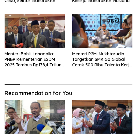
Ceko, Sektor Manufaktur
Kinerja Manufaktur Nasional
hingga Kesehatan Dibidik
Tetap Positif
Menteri Bahlil Lahadalia:
Menteri P2MI Mukhtarudin
PNBP Kementerian ESDM
Targetkan SMK Go Global
2025 Tembus Rp138,4 Triliun,
Cetak 500 Ribu Talenta Kerja
Lampaui Target
ke Luar Negeri
Recommendation for You