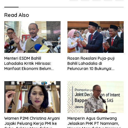
Read Also
Menteri ESDM Bahlil
Rosan Roeslani Puja-puji
Lahadalia Kritik Hilirisasi:
Bahlil Lahadalia di
Manfaat Ekonomi Belum
Peluncuran 10 Bukunya:
Merata ke Daerah Penghasil
Cerdas, Pantang Menyerah,
Berpikir Jauh ke Depan!
Wamen P2MI Christina Aryani
Menperin Agus Gumiwang
Jajaki Peluang Kerja PMI ke
Jelaskan PHK PT Namnam,