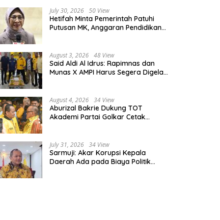
July 30, 2026
50 View
Hetifah Minta Pemerintah Patuhi
Putusan MK, Anggaran Pendidikan
Wajib Diprioritaskan untuk Sektor
Pendidikan
August 3, 2026
48 View
Said Aldi Al Idrus: Rapimnas dan
Munas X AMPI Harus Segera Digelar
demi Konsolidasi Organisasi
August 4, 2026
34 View
Aburizal Bakrie Dukung TOT
Akademi Partai Golkar Cetak
Instruktur Berkompetensi Tinggi
July 31, 2026
34 View
Sarmuji: Akar Korupsi Kepala
Daerah Ada pada Biaya Politik
Mahal, Bukan Sekadar Kurang
Pembinaan