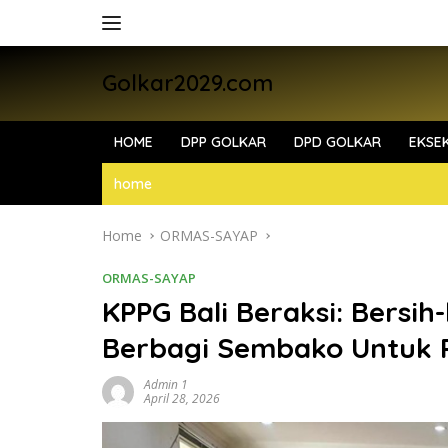
Skip
to
content
Golkar2029.com
HOME
DPP GOLKAR
DPD GOLKAR
EKSEK
home
Home
ORMAS-SAYAP
ORMAS-SAYAP
KPPG Bali Beraksi: Bersi
Berbagi Sembako Untuk Pe
Admin 1
April 28, 2026