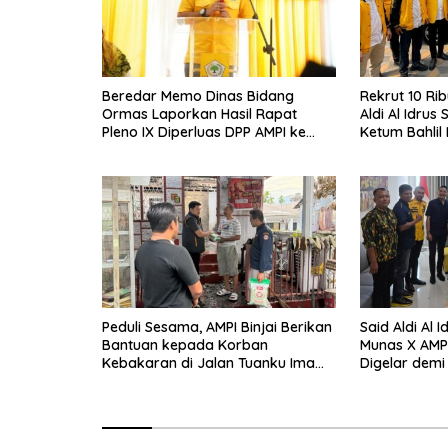
Beredar Memo Dinas Bidang
Rekrut 10 Ri
Ormas Laporkan Hasil Rapat
Aldi Al Idrus
Pleno IX Diperluas DPP AMPI ke
Ketum Bahlil
Ketum Bahlil Lahadalia
Operasional
Peduli Sesama, AMPI Binjai Berikan
Said Aldi Al 
Bantuan kepada Korban
Munas X AMP
Kebakaran di Jalan Tuanku Imam
Digelar demi
Bonjol
Organisasi