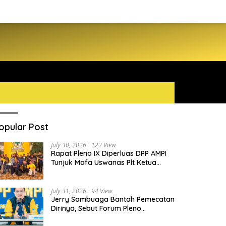
opular Post
July 30, 2026
122 View
Rapat Pleno IX Diperluas DPP AMPI
Tunjuk Mafa Uswanas Plt Ketua
Umum, Desak DPP Partai Golkar
Pecat Jerry Sambuaga
July 31, 2026
94 View
Jerry Sambuaga Bantah Pemecatan
Dirinya, Sebut Forum Pleno
Diperluas AMPI Ilegal