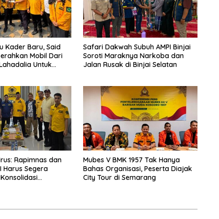
bu Kader Baru, Said
Safari Dakwah Subuh AMPI Binjai
 Serahkan Mobil Dari
Soroti Maraknya Narkoba dan
 Lahadalia Untuk
Jalan Rusak di Binjai Selatan
 AMPG Jakarta
Idrus: Rapimnas dan
Mubes V BMK 1957 Tak Hanya
I Harus Segera
Bahas Organisasi, Peserta Diajak
 Konsolidasi
City Tour di Semarang