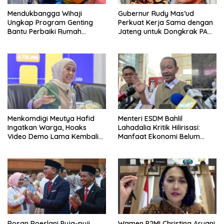
Mendukbangga Wihaji
Gubernur Rudy Mas’ud
Ungkap Program Genting
Perkuat Kerja Sama dengan
Bantu Perbaiki Rumah
Jateng untuk Dongkrak PAD
Keluarga Berisiko Stunting
Kaltim
Menkomdigi Meutya Hafid
Menteri ESDM Bahlil
Ingatkan Warga, Hoaks
Lahadalia Kritik Hilirisasi:
Video Demo Lama Kembali
Manfaat Ekonomi Belum
Viral di Medsos
Merata ke Daerah Penghasil
Rosan Roeslani Puja-puji
Wamen P2MI Christina Aryani