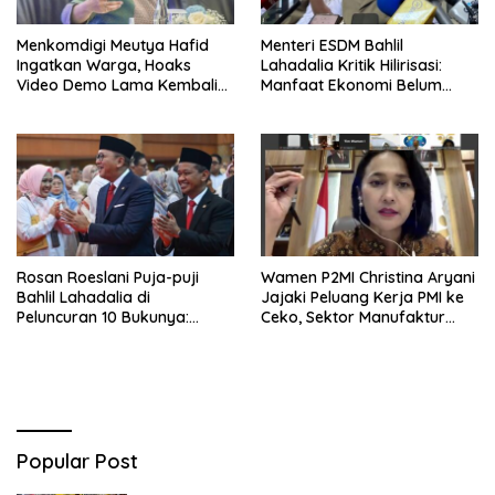
Menkomdigi Meutya Hafid
Menteri ESDM Bahlil
Ingatkan Warga, Hoaks
Lahadalia Kritik Hilirisasi:
Video Demo Lama Kembali
Manfaat Ekonomi Belum
Viral di Medsos
Merata ke Daerah Penghasil
Rosan Roeslani Puja-puji
Wamen P2MI Christina Aryani
Bahlil Lahadalia di
Jajaki Peluang Kerja PMI ke
Peluncuran 10 Bukunya:
Ceko, Sektor Manufaktur
Cerdas, Pantang Menyerah,
hingga Kesehatan Dibidik
Berpikir Jauh ke Depan!
Popular Post