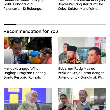
Bahlil Lahadalia di
Jajaki Peluang Kerja PMI ke
Peluncuran 10 Bukunya:
Ceko, Sektor Manufaktur
Cerdas, Pantang Menyerah,
hingga Kesehatan Dibidik
Berpikir Jauh ke Depan!
Recommendation for You
Mendukbangga Wihaji
Gubernur Rudy Mas’ud
Ungkap Program Genting
Perkuat Kerja Sama dengan
Bantu Perbaiki Rumah
Jateng untuk Dongkrak PAD
Keluarga Berisiko Stunting
Kaltim