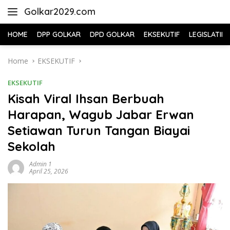
Skip
Golkar2029.com
to
content
HOME
DPP GOLKAR
DPD GOLKAR
EKSEKUTIF
LEGISLATIF
Home
EKSEKUTIF
EKSEKUTIF
Kisah Viral Ihsan Berbuah
Harapan, Wagub Jabar Erwan
Setiawan Turun Tangan Biayai
Sekolah
Admin 1
April 25, 2026