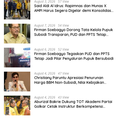
August 3, 2026
57 View
Said Aldi Al Idrus: Rapimnas dan Munas X
AMPI Harus Segera Digelar demi Konsolidasi
Organisasi
August 7, 2026
54 View
Firman Soebagyo Dorong Tata Kelola Pupuk
Subsidi Transparan, PUD dan PPTS Tetap
Diberdayakan
August 6, 2026
52 View
Firman Soebagyo Tegaskan PUD dan PPTS
Tetap Jadi Pilar Penyaluran Pupuk Bersubsidi
August 4, 2026
47 View
Christiany Paruntu Apresiasi Penurunan
Harga BBM Non-Subsidi, Nilai Kebijakan
ESDM Makin Adaptif
August 4, 2026
43 View
Aburizal Bakrie Dukung TOT Akademi Partai
Golkar Cetak Instruktur Berkompetensi
Tinggi