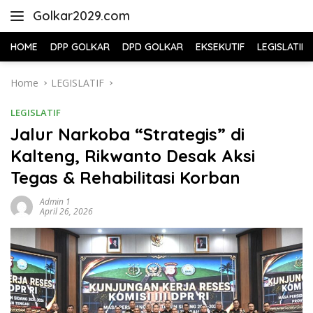
Skip
Golkar2029.com
to
content
HOME
DPP GOLKAR
DPD GOLKAR
EKSEKUTIF
LEGISLATIF
Home
LEGISLATIF
LEGISLATIF
Jalur Narkoba “Strategis” di
Kalteng, Rikwanto Desak Aksi
Tegas & Rehabilitasi Korban
Admin 1
April 26, 2026