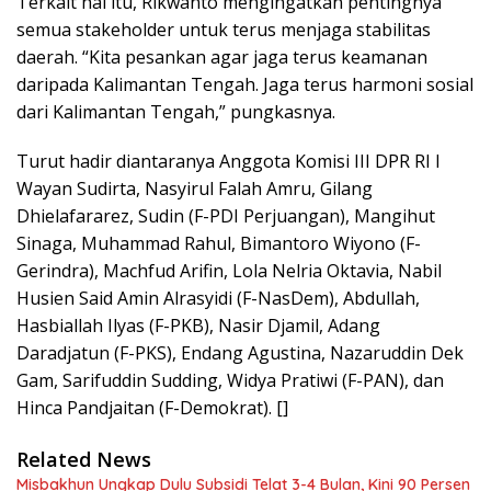
Terkait hal itu, Rikwanto mengingatkan pentingnya
semua stakeholder untuk terus menjaga stabilitas
daerah. “Kita pesankan agar jaga terus keamanan
daripada Kalimantan Tengah. Jaga terus harmoni sosial
dari Kalimantan Tengah,” pungkasnya.
Turut hadir diantaranya Anggota Komisi III DPR RI I
Wayan Sudirta, Nasyirul Falah Amru, Gilang
Dhielafararez, Sudin (F-PDI Perjuangan), Mangihut
Sinaga, Muhammad Rahul, Bimantoro Wiyono (F-
Gerindra), Machfud Arifin, Lola Nelria Oktavia, Nabil
Husien Said Amin Alrasyidi (F-NasDem), Abdullah,
Hasbiallah Ilyas (F-PKB), Nasir Djamil, Adang
Daradjatun (F-PKS), Endang Agustina, Nazaruddin Dek
Gam, Sarifuddin Sudding, Widya Pratiwi (F-PAN), dan
Hinca Pandjaitan (F-Demokrat). []
Related News
Misbakhun Ungkap Dulu Subsidi Telat 3-4 Bulan, Kini 90 Persen