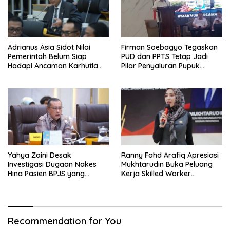
Adrianus Asia Sidot Nilai
Firman Soebagyo Tegaskan
Pemerintah Belum Siap
PUD dan PPTS Tetap Jadi
Hadapi Ancaman Karhutla
Pilar Penyaluran Pupuk
Akibat El Nino
Bersubsidi
Yahya Zaini Desak
Ranny Fahd Arafiq Apresiasi
Investigasi Dugaan Nakes
Mukhtarudin Buka Peluang
Hina Pasien BPJS yang
Kerja Skilled Worker
Meninggal usai Tunggu
Indonesia di Albania
Kamar 8 Jam
Recommendation for You