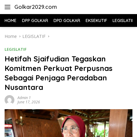
Skip
Golkar2029.com
to
content
HOME
DPP GOLKAR
DPD GOLKAR
EKSEKUTIF
LEGISLATIF
Home
LEGISLATIF
LEGISLATIF
Hetifah Sjaifudian Tegaskan
Komitmen Perkuat Perpusnas
Sebagai Penjaga Peradaban
Nusantara
Admin 1
June 17, 2026