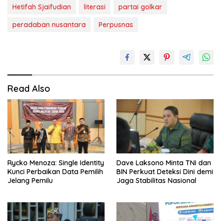
Hetifah Sjaifudian
literasi
partai golkar
peradaban nusantara
Perpusnas
Read Also
Rycko Menoza: Single Identity
Dave Laksono Minta TNI dan
Kunci Perbaikan Data Pemilih
BIN Perkuat Deteksi Dini demi
Jelang Pemilu
Jaga Stabilitas Nasional