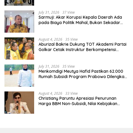
Organisasi
July 31, 2026
37 View
Sarmuji: Akar Korupsi Kepala Daerah Ada
pada Biaya Politik Mahal, Bukan Sekadar
Kurang Pembinaan
August 4, 2026
35 View
Aburizal Bakrie Dukung TOT Akademi Partai
Golkar Cetak Instruktur Berkompetensi
Tinggi
July 31, 2026
35 View
Menkomdigi Meutya Hafid Pastikan 62.000
Rumah Subsidi Program Prabowo Dilengkapi
Akses Internet
August 4, 2026
33 View
Christiany Paruntu Apresiasi Penurunan
Harga BBM Non-Subsidi, Nilai Kebijakan
ESDM Makin Adaptif