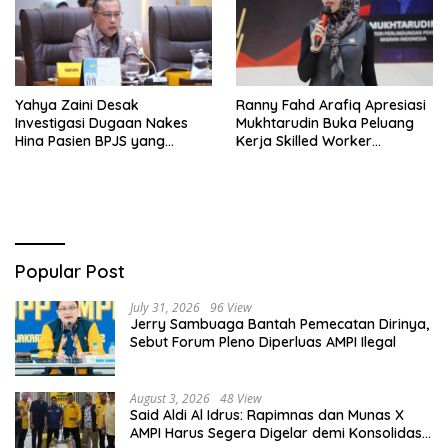
Yahya Zaini Desak
Ranny Fahd Arafiq Apresiasi
Investigasi Dugaan Nakes
Mukhtarudin Buka Peluang
Hina Pasien BPJS yang
Kerja Skilled Worker
Meninggal usai Tunggu
Indonesia di Albania
Kamar 8 Jam
Popular Post
July 31, 2026
96 View
Jerry Sambuaga Bantah Pemecatan Dirinya,
Sebut Forum Pleno Diperluas AMPI Ilegal
August 3, 2026
48 View
Said Aldi Al Idrus: Rapimnas dan Munas X
AMPI Harus Segera Digelar demi Konsolidasi