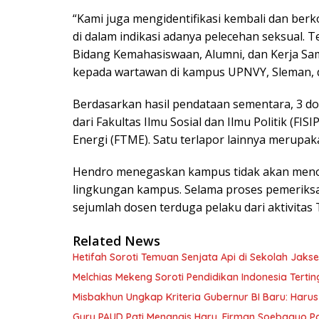
“Kami juga mengidentifikasi kembali dan ber
di dalam indikasi adanya pelecehan seksual. Te
Bidang Kemahasiswaan, Alumni, dan Kerja Sa
kepada wartawan di kampus UPNVY, Sleman, dil
Berdasarkan hasil pendataan sementara, 3 dos
dari Fakultas Ilmu Sosial dan Ilmu Politik (FIS
Energi (FTME). Satu terlapor lainnya merupaka
Hendro menegaskan kampus tidak akan menole
lingkungan kampus. Selama proses pemeriks
sejumlah dosen terduga pelaku dari aktivitas
Related News
Hetifah Soroti Temuan Senjata Api di Sekolah Jaks
Melchias Mekeng Soroti Pendidikan Indonesia Terti
Misbakhun Ungkap Kriteria Gubernur BI Baru: Ha
Guru PAUD Pati Menangis Haru, Firman Soebagyo P