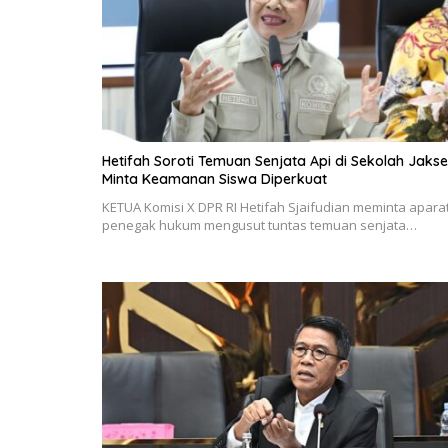
Hetifah Soroti Temuan Senjata Api di Sekolah Jaksel
Minta Keamanan Siswa Diperkuat
KETUA Komisi X DPR RI Hetifah Sjaifudian meminta apara
penegak hukum mengusut tuntas temuan senjata…