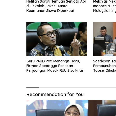
Hetifah Soroti Temuan Senjata Api
Melchias Mek
di Sekolah Jaksel, Minta
Indonesia Te
Keamanan Siswa Diperkuat
Malaysia hin
Guru PAUD Pati Menangis Haru,
Soedeson Ta
Firman Soebagyo Pastikan
Pembunuhan 
Perjuangan Masuk RUU Sisdiknas
Tapsel Dihu
Recommendation for You