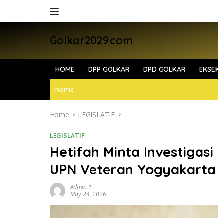
Skip
to
content
Golkar2029.com
HOME
DPP GOLKAR
DPD GOLKAR
EKSEK
home
Home
LEGISLATIF
LEGISLATIF
Hetifah Minta Investigasi
UPN Veteran Yogyakarta
Admin 1
May 24, 2026