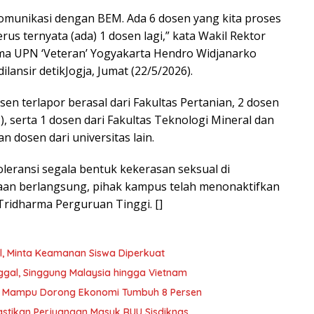
komunikasi dengan BEM. Ada 6 dosen yang kita proses
rus ternyata (ada) 1 dosen lagi,” kata Wakil Rektor
ma UPN ‘Veteran’ Yogyakarta Hendro Widjanarko
ansir detikJogja, Jumat (22/5/2026).
en terlapor berasal dari Fakultas Pertanian, 2 dosen
IP), serta 1 dosen dari Fakultas Teknologi Mineral dan
n dosen dari universitas lain.
ransi segala bentuk kekerasan seksual di
aan berlangsung, pihak kampus telah menonaktifkan
 Tridharma Perguruan Tinggi. []
el, Minta Keamanan Siswa Diperkuat
nggal, Singgung Malaysia hingga Vietnam
rus Mampu Dorong Ekonomi Tumbuh 8 Persen
astikan Perjuangan Masuk RUU Sisdiknas