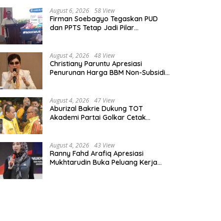
August 6, 2026
58 View
Firman Soebagyo Tegaskan PUD
dan PPTS Tetap Jadi Pilar
Penyaluran Pupuk Bersubsidi
August 4, 2026
48 View
Christiany Paruntu Apresiasi
Penurunan Harga BBM Non-Subsidi,
Nilai Kebijakan ESDM Makin Adaptif
August 4, 2026
47 View
Aburizal Bakrie Dukung TOT
Akademi Partai Golkar Cetak
Instruktur Berkompetensi Tinggi
August 4, 2026
43 View
Ranny Fahd Arafiq Apresiasi
Mukhtarudin Buka Peluang Kerja
Skilled Worker Indonesia di Albania