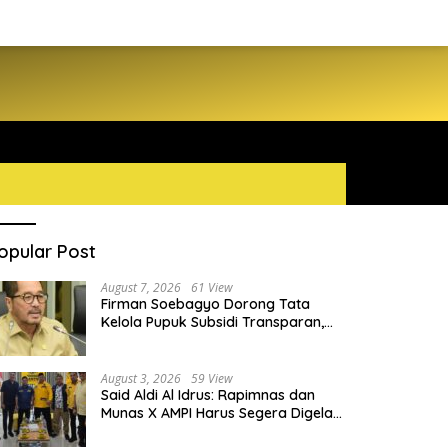
opular Post
August 7, 2026
61 View
Firman Soebagyo Dorong Tata
Kelola Pupuk Subsidi Transparan,
PUD dan PPTS Tetap Diberdayakan
August 3, 2026
59 View
Said Aldi Al Idrus: Rapimnas dan
Munas X AMPI Harus Segera Digelar
demi Konsolidasi Organisasi