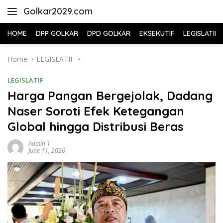
Skip
Golkar2029.com
to
content
HOME
DPP GOLKAR
DPD GOLKAR
EKSEKUTIF
LEGISLATIF
Home
LEGISLATIF
LEGISLATIF
Harga Pangan Bergejolak, Dadang
Naser Soroti Efek Ketegangan
Global hingga Distribusi Beras
Admin 1
June 11, 2026