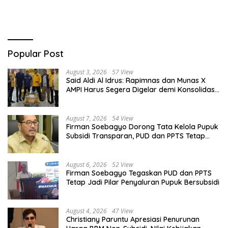
Popular Post
August 3, 2026
57 View
Said Aldi Al Idrus: Rapimnas dan Munas X
AMPI Harus Segera Digelar demi Konsolidasi
Organisasi
August 7, 2026
54 View
Firman Soebagyo Dorong Tata Kelola Pupuk
Subsidi Transparan, PUD dan PPTS Tetap
Diberdayakan
August 6, 2026
52 View
Firman Soebagyo Tegaskan PUD dan PPTS
Tetap Jadi Pilar Penyaluran Pupuk Bersubsidi
August 4, 2026
47 View
Christiany Paruntu Apresiasi Penurunan