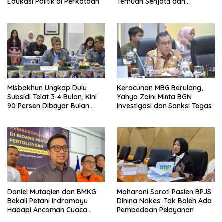
Edukasi Politik di Perkotaan
Temuan Senjata dan
Narkotika
Misbakhun Ungkap Dulu
Keracunan MBG Berulang,
Subsidi Telat 3-4 Bulan, Kini
Yahya Zaini Minta BGN
90 Persen Dibayar Bulan
Investigasi dan Sanksi Tegas
Berikutnya
Daniel Mutaqien dan BMKG
Maharani Soroti Pasien BPJS
Bekali Petani Indramayu
Dihina Nakes: Tak Boleh Ada
Hadapi Ancaman Cuaca
Pembedaan Pelayanan
Ekstrem