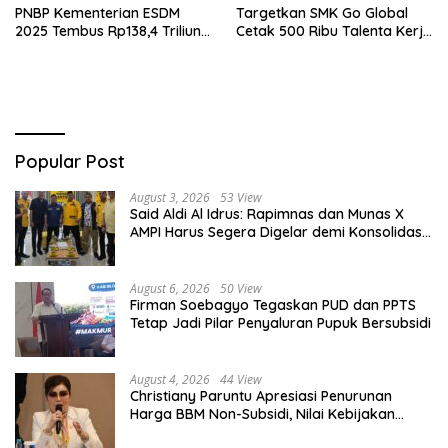
PNBP Kementerian ESDM
Targetkan SMK Go Global
2025 Tembus Rp138,4 Triliun,
Cetak 500 Ribu Talenta Kerja
Lampaui Target
ke Luar Negeri
Popular Post
August 3, 2026
53 View
Said Aldi Al Idrus: Rapimnas dan Munas X
AMPI Harus Segera Digelar demi Konsolidasi
Organisasi
August 6, 2026
50 View
Firman Soebagyo Tegaskan PUD dan PPTS
Tetap Jadi Pilar Penyaluran Pupuk Bersubsidi
August 4, 2026
44 View
Christiany Paruntu Apresiasi Penurunan
Harga BBM Non-Subsidi, Nilai Kebijakan
ESDM Makin Adaptif