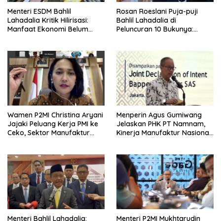
Menteri ESDM Bahlil
Rosan Roeslani Puja-puji
Lahadalia Kritik Hilirisasi:
Bahlil Lahadalia di
Manfaat Ekonomi Belum
Peluncuran 10 Bukunya:
Merata ke Daerah Penghasil
Cerdas, Pantang Menyerah,
Berpikir Jauh ke Depan!
Wamen P2MI Christina Aryani
Menperin Agus Gumiwang
Jajaki Peluang Kerja PMI ke
Jelaskan PHK PT Namnam,
Ceko, Sektor Manufaktur
Kinerja Manufaktur Nasional
hingga Kesehatan Dibidik
Tetap Positif
Menteri Bahlil Lahadalia:
Menteri P2MI Mukhtarudin