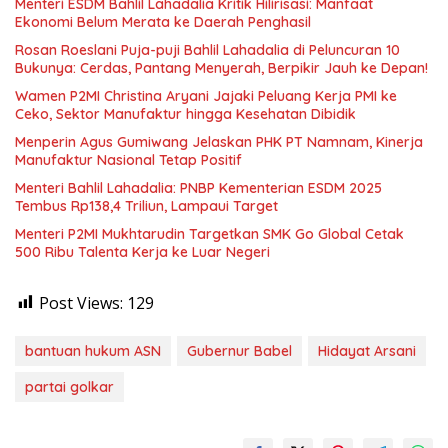
Menteri ESDM Bahlil Lahadalia Kritik Hilirisasi: Manfaat
Ekonomi Belum Merata ke Daerah Penghasil
Rosan Roeslani Puja-puji Bahlil Lahadalia di Peluncuran 10
Bukunya: Cerdas, Pantang Menyerah, Berpikir Jauh ke Depan!
Wamen P2MI Christina Aryani Jajaki Peluang Kerja PMI ke
Ceko, Sektor Manufaktur hingga Kesehatan Dibidik
Menperin Agus Gumiwang Jelaskan PHK PT Namnam, Kinerja
Manufaktur Nasional Tetap Positif
Menteri Bahlil Lahadalia: PNBP Kementerian ESDM 2025
Tembus Rp138,4 Triliun, Lampaui Target
Menteri P2MI Mukhtarudin Targetkan SMK Go Global Cetak
500 Ribu Talenta Kerja ke Luar Negeri
Post Views:
129
bantuan hukum ASN
Gubernur Babel
Hidayat Arsani
partai golkar