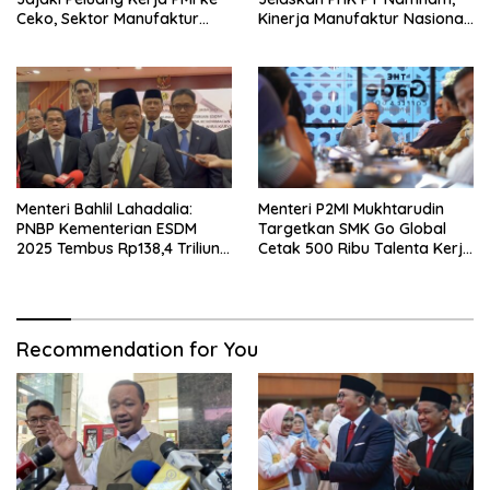
Ceko, Sektor Manufaktur
Kinerja Manufaktur Nasional
hingga Kesehatan Dibidik
Tetap Positif
Menteri Bahlil Lahadalia:
Menteri P2MI Mukhtarudin
PNBP Kementerian ESDM
Targetkan SMK Go Global
2025 Tembus Rp138,4 Triliun,
Cetak 500 Ribu Talenta Kerja
Lampaui Target
ke Luar Negeri
Recommendation for You