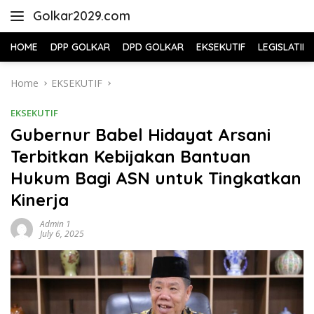
Skip
Golkar2029.com
to
content
HOME
DPP GOLKAR
DPD GOLKAR
EKSEKUTIF
LEGISLATIF
Home
EKSEKUTIF
EKSEKUTIF
Gubernur Babel Hidayat Arsani
Terbitkan Kebijakan Bantuan
Hukum Bagi ASN untuk Tingkatkan
Kinerja
Admin 1
July 6, 2025