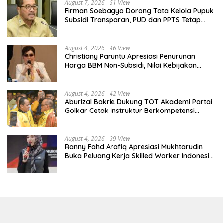
August 7, 2026
51 View
Firman Soebagyo Dorong Tata Kelola Pupuk
Subsidi Transparan, PUD dan PPTS Tetap
Diberdayakan
August 4, 2026
46 View
Christiany Paruntu Apresiasi Penurunan
Harga BBM Non-Subsidi, Nilai Kebijakan
ESDM Makin Adaptif
August 4, 2026
42 View
Aburizal Bakrie Dukung TOT Akademi Partai
Golkar Cetak Instruktur Berkompetensi
Tinggi
August 4, 2026
39 View
Ranny Fahd Arafiq Apresiasi Mukhtarudin
Buka Peluang Kerja Skilled Worker Indonesia
di Albania