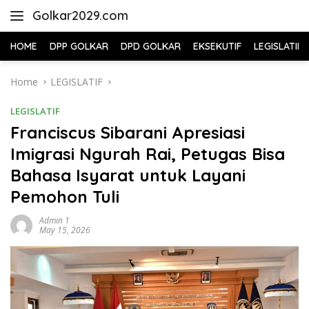
Skip
Golkar2029.com
to
content
HOME
DPP GOLKAR
DPD GOLKAR
EKSEKUTIF
LEGISLATIF
Home
LEGISLATIF
LEGISLATIF
Franciscus Sibarani Apresiasi
Imigrasi Ngurah Rai, Petugas Bisa
Bahasa Isyarat untuk Layani
Pemohon Tuli
Admin 1
May 15, 2026