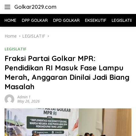
Skip
Golkar2029.com
to
content
HOME
DPP GOLKAR
DPD GOLKAR
EKSEKUTIF
LEGISLATIF
Home
LEGISLATIF
LEGISLATIF
Fraksi Partai Golkar MPR:
Pendidikan RI Masuk Fase Lampu
Merah, Anggaran Dinilai Jadi Biang
Masalah
Admin 1
May 26, 2026