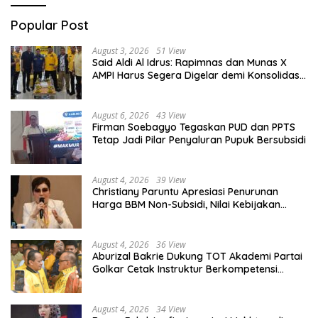
Popular Post
August 3, 2026
51 View
Said Aldi Al Idrus: Rapimnas dan Munas X
AMPI Harus Segera Digelar demi Konsolidasi
Organisasi
August 6, 2026
43 View
Firman Soebagyo Tegaskan PUD dan PPTS
Tetap Jadi Pilar Penyaluran Pupuk Bersubsidi
August 4, 2026
39 View
Christiany Paruntu Apresiasi Penurunan
Harga BBM Non-Subsidi, Nilai Kebijakan
ESDM Makin Adaptif
August 4, 2026
36 View
Aburizal Bakrie Dukung TOT Akademi Partai
Golkar Cetak Instruktur Berkompetensi
Tinggi
August 4, 2026
34 View