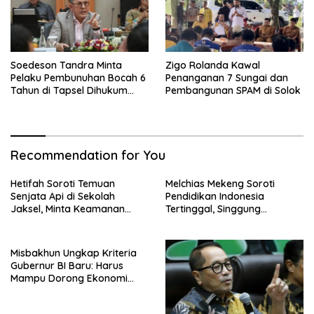
Soedeson Tandra Minta
Zigo Rolanda Kawal
Pelaku Pembunuhan Bocah 6
Penanganan 7 Sungai dan
Tahun di Tapsel Dihukum
Pembangunan SPAM di Solok
Maksimal
Recommendation for You
Hetifah Soroti Temuan
Melchias Mekeng Soroti
Senjata Api di Sekolah
Pendidikan Indonesia
Jaksel, Minta Keamanan
Tertinggal, Singgung
Siswa Diperkuat
Malaysia hingga Vietnam
Misbakhun Ungkap Kriteria
Gubernur BI Baru: Harus
Mampu Dorong Ekonomi
Tumbuh 8 Persen