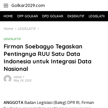
Skip
Golkar2029.com
to
content
HOME
DPP GOLKAR
DPD GOLKAR
EKSEKUTIF
LEGISLATIF
Home
LEGISLATIF
LEGISLATIF
Firman Soebagyo Tegaskan
Pentingnya RUU Satu Data
Indonesia untuk Integrasi Data
Nasional
Admin 1
May 24, 2026
ANGGOTA
Badan Legislasi (Baleg) DPR RI, Firman