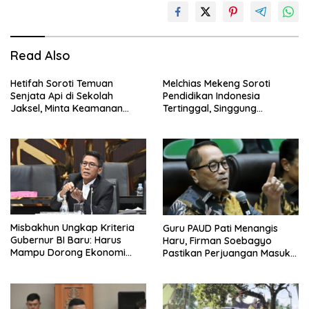
Read Also
Hetifah Soroti Temuan
Melchias Mekeng Soroti
Senjata Api di Sekolah
Pendidikan Indonesia
Jaksel, Minta Keamanan
Tertinggal, Singgung
Siswa Diperkuat
Malaysia hingga Vietnam
Misbakhun Ungkap Kriteria
Guru PAUD Pati Menangis
Gubernur BI Baru: Harus
Haru, Firman Soebagyo
Mampu Dorong Ekonomi
Pastikan Perjuangan Masuk
Tumbuh 8 Persen
RUU Sisdiknas