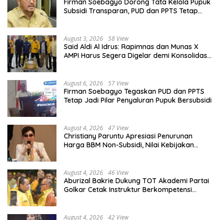
Firman Soebagyo Dorong Tata Kelola Pupuk
Subsidi Transparan, PUD dan PPTS Tetap
Diberdayakan
August 3, 2026
58 View
Said Aldi Al Idrus: Rapimnas dan Munas X
AMPI Harus Segera Digelar demi Konsolidasi
Organisasi
August 6, 2026
57 View
Firman Soebagyo Tegaskan PUD dan PPTS
Tetap Jadi Pilar Penyaluran Pupuk Bersubsidi
August 4, 2026
47 View
Christiany Paruntu Apresiasi Penurunan
Harga BBM Non-Subsidi, Nilai Kebijakan
ESDM Makin Adaptif
August 4, 2026
46 View
Aburizal Bakrie Dukung TOT Akademi Partai
Golkar Cetak Instruktur Berkompetensi
Tinggi
August 4, 2026
42 View