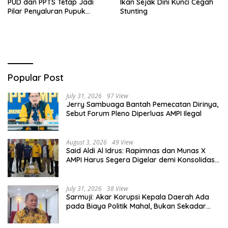
PUD dan PPTS Tetap Jadi
Ikan Sejak Dini Kunci Cegah
Pilar Penyaluran Pupuk
Stunting
Bersubsidi
Popular Post
July 31, 2026
97 View
Jerry Sambuaga Bantah Pemecatan Dirinya,
Sebut Forum Pleno Diperluas AMPI Ilegal
August 3, 2026
49 View
Said Aldi Al Idrus: Rapimnas dan Munas X
AMPI Harus Segera Digelar demi Konsolidasi
Organisasi
July 31, 2026
38 View
Sarmuji: Akar Korupsi Kepala Daerah Ada
pada Biaya Politik Mahal, Bukan Sekadar
Kurang Pembinaan