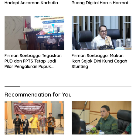
Hadapi Ancaman Karhutla
Ruang Digital Harus Hormati
Akibat El Nino
Hak Privasi Orang Lain
Firman Soebagyo Tegaskan
Firman Soebagyo: Makan
PUD dan PPTS Tetap Jadi
Ikan Sejak Dini Kunci Cegah
Pilar Penyaluran Pupuk
Stunting
Bersubsidi
Recommendation for You