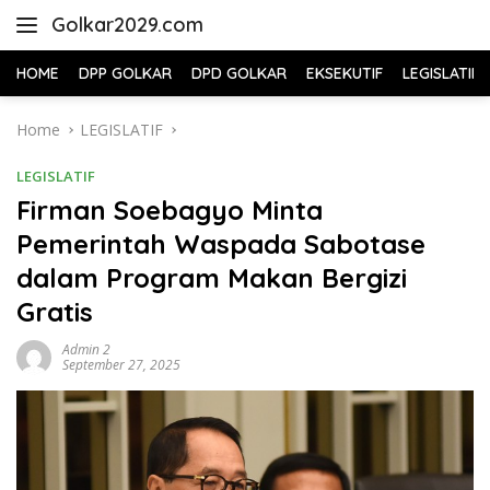
Skip
Golkar2029.com
to
content
HOME
DPP GOLKAR
DPD GOLKAR
EKSEKUTIF
LEGISLATIF
Home
LEGISLATIF
LEGISLATIF
Firman Soebagyo Minta
Pemerintah Waspada Sabotase
dalam Program Makan Bergizi
Gratis
Admin 2
September 27, 2025