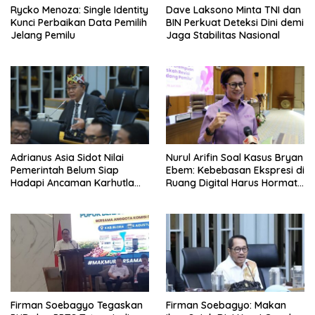
Rycko Menoza: Single Identity
Dave Laksono Minta TNI dan
Kunci Perbaikan Data Pemilih
BIN Perkuat Deteksi Dini demi
Jelang Pemilu
Jaga Stabilitas Nasional
Adrianus Asia Sidot Nilai
Nurul Arifin Soal Kasus Bryan
Pemerintah Belum Siap
Ebem: Kebebasan Ekspresi di
Hadapi Ancaman Karhutla
Ruang Digital Harus Hormati
Akibat El Nino
Hak Privasi Orang Lain
Firman Soebagyo Tegaskan
Firman Soebagyo: Makan