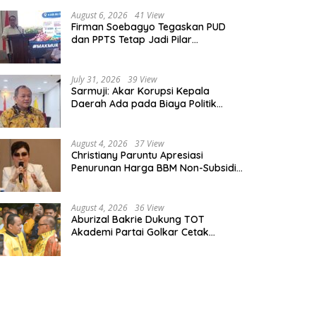
August 6, 2026
41 View
Firman Soebagyo Tegaskan PUD
dan PPTS Tetap Jadi Pilar
Penyaluran Pupuk Bersubsidi
July 31, 2026
39 View
Sarmuji: Akar Korupsi Kepala
Daerah Ada pada Biaya Politik
Mahal, Bukan Sekadar Kurang
Pembinaan
August 4, 2026
37 View
Christiany Paruntu Apresiasi
Penurunan Harga BBM Non-Subsidi,
Nilai Kebijakan ESDM Makin Adaptif
August 4, 2026
36 View
Aburizal Bakrie Dukung TOT
Akademi Partai Golkar Cetak
Instruktur Berkompetensi Tinggi