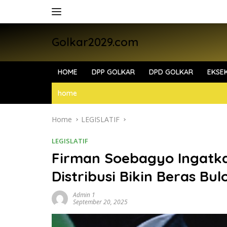
Skip
to
content
Golkar2029.com
HOME
DPP GOLKAR
DPD GOLKAR
EKSEK
home
Home
LEGISLATIF
LEGISLATIF
Firman Soebagyo Ingatk
Distribusi Bikin Beras Bul
Admin 1
September 20, 2025