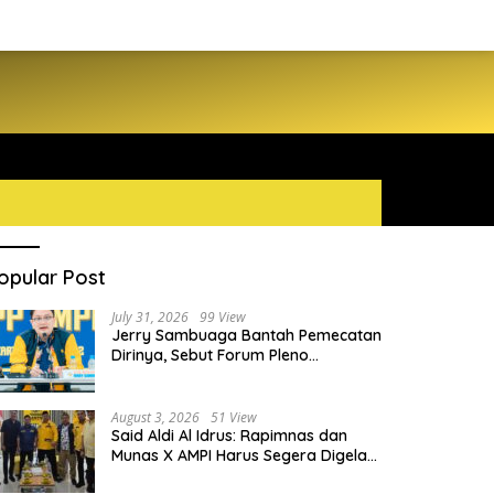
opular Post
July 31, 2026
99 View
Jerry Sambuaga Bantah Pemecatan
Dirinya, Sebut Forum Pleno
Diperluas AMPI Ilegal
August 3, 2026
51 View
Said Aldi Al Idrus: Rapimnas dan
Munas X AMPI Harus Segera Digelar
demi Konsolidasi Organisasi