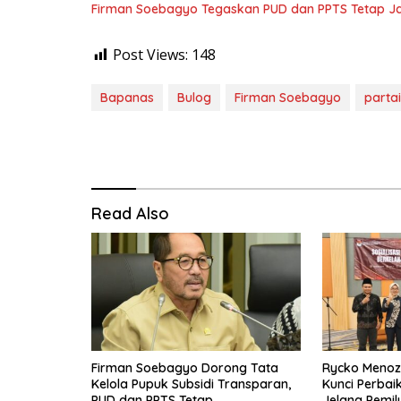
Firman Soebagyo Tegaskan PUD dan PPTS Tetap Jadi
Post Views:
148
Bapanas
Bulog
Firman Soebagyo
parta
Read Also
Firman Soebagyo Dorong Tata
Rycko Menoza:
Kelola Pupuk Subsidi Transparan,
Kunci Perbai
PUD dan PPTS Tetap
Jelang Pemil