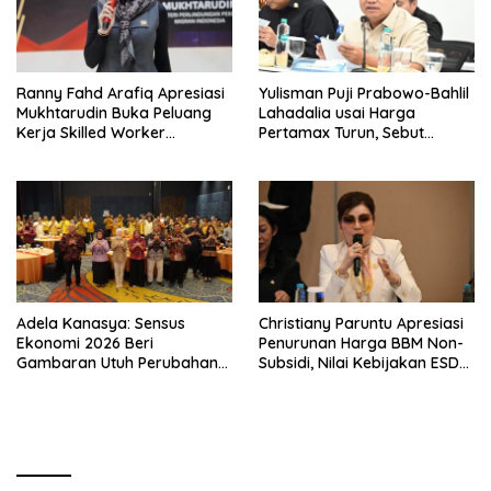
Ranny Fahd Arafiq Apresiasi
Yulisman Puji Prabowo-Bahlil
Mukhtarudin Buka Peluang
Lahadalia usai Harga
Kerja Skilled Worker
Pertamax Turun, Sebut
Indonesia di Albania
Berpihak ke Masyarakat
Adela Kanasya: Sensus
Christiany Paruntu Apresiasi
Ekonomi 2026 Beri
Penurunan Harga BBM Non-
Gambaran Utuh Perubahan
Subsidi, Nilai Kebijakan ESDM
Struktur Ekonomi Indonesia
Makin Adaptif