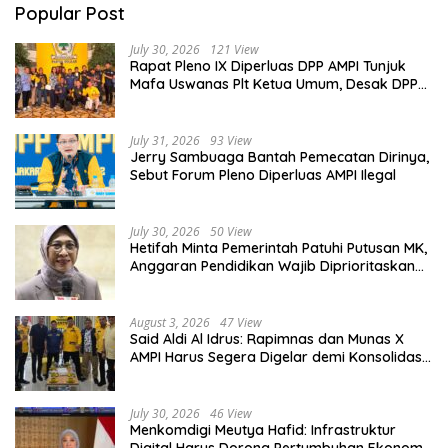
Popular Post
July 30, 2026
121 View
Rapat Pleno IX Diperluas DPP AMPI Tunjuk
Mafa Uswanas Plt Ketua Umum, Desak DPP
Partai Golkar Pecat Jerry Sambuaga
July 31, 2026
93 View
Jerry Sambuaga Bantah Pemecatan Dirinya,
Sebut Forum Pleno Diperluas AMPI Ilegal
July 30, 2026
50 View
Hetifah Minta Pemerintah Patuhi Putusan MK,
Anggaran Pendidikan Wajib Diprioritaskan
untuk Sektor Pendidikan
August 3, 2026
47 View
Said Aldi Al Idrus: Rapimnas dan Munas X
AMPI Harus Segera Digelar demi Konsolidasi
Organisasi
July 30, 2026
46 View
Menkomdigi Meutya Hafid: Infrastruktur