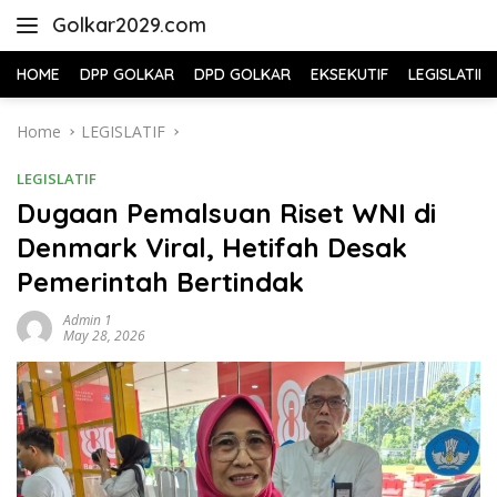
Skip
Golkar2029.com
to
content
HOME
DPP GOLKAR
DPD GOLKAR
EKSEKUTIF
LEGISLATIF
Home
LEGISLATIF
LEGISLATIF
Dugaan Pemalsuan Riset WNI di
Denmark Viral, Hetifah Desak
Pemerintah Bertindak
Admin 1
May 28, 2026