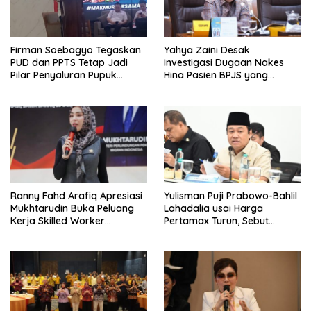
Firman Soebagyo Tegaskan
Yahya Zaini Desak
PUD dan PPTS Tetap Jadi
Investigasi Dugaan Nakes
Pilar Penyaluran Pupuk
Hina Pasien BPJS yang
Bersubsidi
Meninggal usai Tunggu
Kamar 8 Jam
Ranny Fahd Arafiq Apresiasi
Yulisman Puji Prabowo-Bahlil
Mukhtarudin Buka Peluang
Lahadalia usai Harga
Kerja Skilled Worker
Pertamax Turun, Sebut
Indonesia di Albania
Berpihak ke Masyarakat