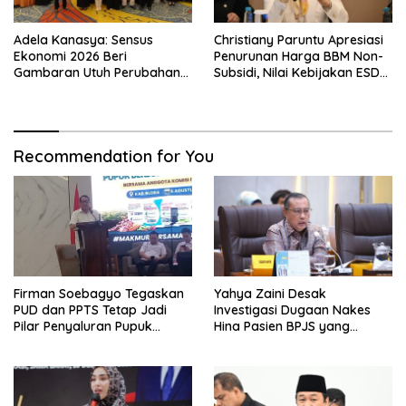
Adela Kanasya: Sensus
Christiany Paruntu Apresiasi
Ekonomi 2026 Beri
Penurunan Harga BBM Non-
Gambaran Utuh Perubahan
Subsidi, Nilai Kebijakan ESDM
Struktur Ekonomi Indonesia
Makin Adaptif
Recommendation for You
Firman Soebagyo Tegaskan
Yahya Zaini Desak
PUD dan PPTS Tetap Jadi
Investigasi Dugaan Nakes
Pilar Penyaluran Pupuk
Hina Pasien BPJS yang
Bersubsidi
Meninggal usai Tunggu
Kamar 8 Jam