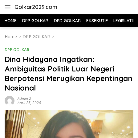
Skip
Golkar2029.com
to
content
HOME
DPP GOLKAR
DPD GOLKAR
EKSEKUTIF
LEGISLATIF
Home
DPP GOLKAR
DPP GOLKAR
Dina Hidayana Ingatkan:
Ambiguitas Politik Luar Negeri
Berpotensi Merugikan Kepentingan
Nasional
Admin 2
April 25, 2026