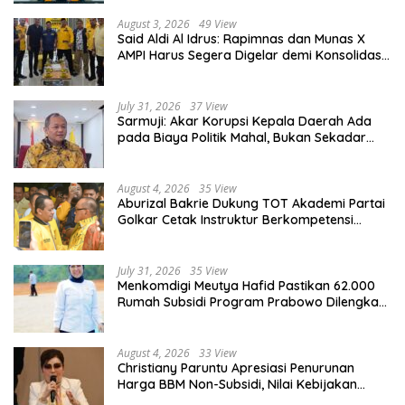
August 3, 2026
49 View
Said Aldi Al Idrus: Rapimnas dan Munas X
AMPI Harus Segera Digelar demi Konsolidasi
Organisasi
July 31, 2026
37 View
Sarmuji: Akar Korupsi Kepala Daerah Ada
pada Biaya Politik Mahal, Bukan Sekadar
Kurang Pembinaan
August 4, 2026
35 View
Aburizal Bakrie Dukung TOT Akademi Partai
Golkar Cetak Instruktur Berkompetensi
Tinggi
July 31, 2026
35 View
Menkomdigi Meutya Hafid Pastikan 62.000
Rumah Subsidi Program Prabowo Dilengkapi
Akses Internet
August 4, 2026
33 View
Christiany Paruntu Apresiasi Penurunan
Harga BBM Non-Subsidi, Nilai Kebijakan
ESDM Makin Adaptif