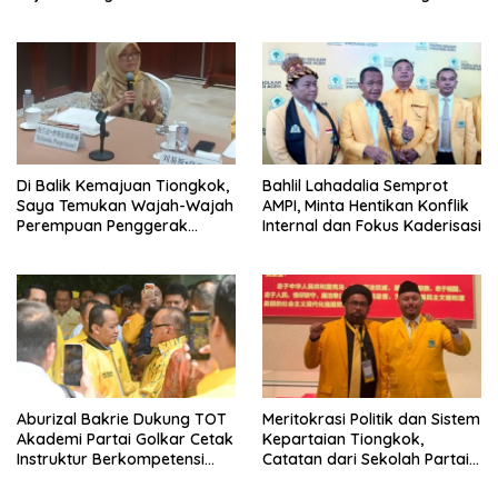
Politik Partai Golkar
Pemerintah
Di Balik Kemajuan Tiongkok,
Bahlil Lahadalia Semprot
Saya Temukan Wajah-Wajah
AMPI, Minta Hentikan Konflik
Perempuan Penggerak
Internal dan Fokus Kaderisasi
Negeri
Aburizal Bakrie Dukung TOT
Meritokrasi Politik dan Sistem
Akademi Partai Golkar Cetak
Kepartaian Tiongkok,
Instruktur Berkompetensi
Catatan dari Sekolah Partai
Tinggi
Pusat PKT