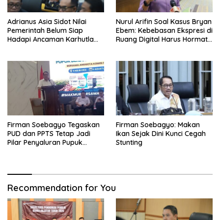
Adrianus Asia Sidot Nilai
Nurul Arifin Soal Kasus Bryan
Pemerintah Belum Siap
Ebem: Kebebasan Ekspresi di
Hadapi Ancaman Karhutla
Ruang Digital Harus Hormati
Akibat El Nino
Hak Privasi Orang Lain
Firman Soebagyo Tegaskan
Firman Soebagyo: Makan
PUD dan PPTS Tetap Jadi
Ikan Sejak Dini Kunci Cegah
Pilar Penyaluran Pupuk
Stunting
Bersubsidi
Recommendation for You