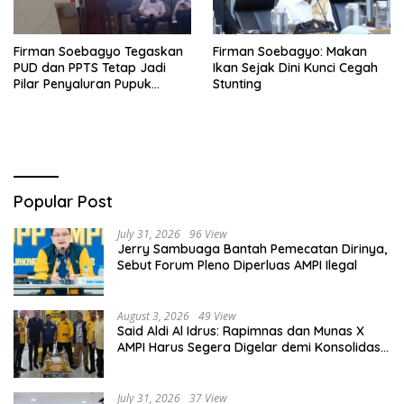
Firman Soebagyo Tegaskan
Firman Soebagyo: Makan
PUD dan PPTS Tetap Jadi
Ikan Sejak Dini Kunci Cegah
Pilar Penyaluran Pupuk
Stunting
Bersubsidi
Popular Post
July 31, 2026
96 View
Jerry Sambuaga Bantah Pemecatan Dirinya,
Sebut Forum Pleno Diperluas AMPI Ilegal
August 3, 2026
49 View
Said Aldi Al Idrus: Rapimnas dan Munas X
AMPI Harus Segera Digelar demi Konsolidasi
Organisasi
July 31, 2026
37 View