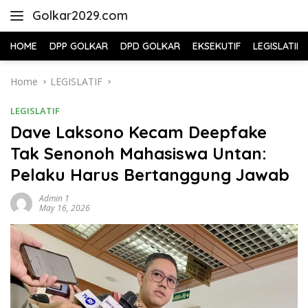
Skip
Golkar2029.com
to
content
HOME
DPP GOLKAR
DPD GOLKAR
EKSEKUTIF
LEGISLATIF
Home
LEGISLATIF
LEGISLATIF
Dave Laksono Kecam Deepfake
Tak Senonoh Mahasiswa Untan:
Pelaku Harus Bertanggung Jawab
Admin 1
May 16, 2026