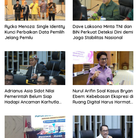
Rycko Menoza: Single Identity
Dave Laksono Minta TNI dan
Kunci Perbaikan Data Pemilih
BIN Perkuat Deteksi Dini demi
Jelang Pemilu
Jaga Stabilitas Nasional
Adrianus Asia Sidot Nilai
Nurul Arifin Soal Kasus Bryan
Pemerintah Belum Siap
Ebem: Kebebasan Ekspresi di
Hadapi Ancaman Karhutla
Ruang Digital Harus Hormati
Akibat El Nino
Hak Privasi Orang Lain