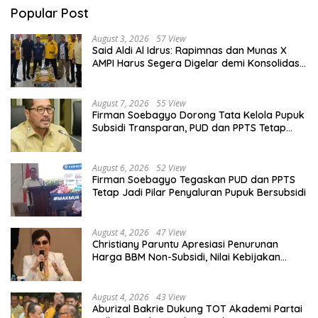
Popular Post
August 3, 2026
57 View
Said Aldi Al Idrus: Rapimnas dan Munas X
AMPI Harus Segera Digelar demi Konsolidasi
Organisasi
August 7, 2026
55 View
Firman Soebagyo Dorong Tata Kelola Pupuk
Subsidi Transparan, PUD dan PPTS Tetap
Diberdayakan
August 6, 2026
52 View
Firman Soebagyo Tegaskan PUD dan PPTS
Tetap Jadi Pilar Penyaluran Pupuk Bersubsidi
August 4, 2026
47 View
Christiany Paruntu Apresiasi Penurunan
Harga BBM Non-Subsidi, Nilai Kebijakan
ESDM Makin Adaptif
August 4, 2026
43 View
Aburizal Bakrie Dukung TOT Akademi Partai