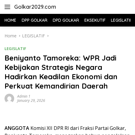
Skip
Golkar2029.com
to
content
HOME
DPP GOLKAR
DPD GOLKAR
EKSEKUTIF
LEGISLATIF
Home
LEGISLATIF
LEGISLATIF
Beniyanto Tamoreka: WPR Jadi
Kebijakan Strategis Negara
Hadirkan Keadilan Ekonomi dan
Perkuat Kemandirian Daerah
Admin 1
January 29, 2026
ANGGOTA
Komisi XII DPR RI dari Fraksi Partai Golkar,