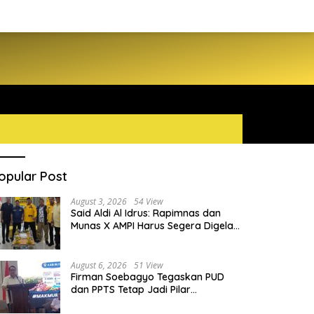
opular Post
August 3, 2026
54 View
Said Aldi Al Idrus: Rapimnas dan
Munas X AMPI Harus Segera Digelar
demi Konsolidasi Organisasi
August 6, 2026
51 View
Firman Soebagyo Tegaskan PUD
dan PPTS Tetap Jadi Pilar
Penyaluran Pupuk Bersubsidi