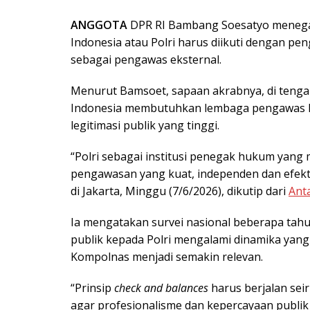
ANGGOTA
DPR RI Bambang Soesatyo menegas
Indonesia atau Polri harus diikuti dengan pe
sebagai pengawas eksternal.
Menurut Bamsoet, sapaan akrabnya, di teng
Indonesia membutuhkan lembaga pengawas kep
legitimasi publik yang tinggi.
“Polri sebagai institusi penegak hukum yan
pengawasan yang kuat, independen dan efekt
di Jakarta, Minggu (7/6/2026), dikutip dari
Ant
Ia mengatakan survei nasional beberapa tahu
publik kepada Polri mengalami dinamika yan
Kompolnas menjadi semakin relevan.
“Prinsip
check and balances
harus berjalan sei
agar profesionalisme dan kepercayaan publik