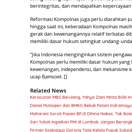
berintegritas, dan mendapatkan kepercayaan 
Reformasi Kompolnas juga perlu diarahkan 
hingga saat ini, keberadaan Kompolnas masi
gerak dan kewenangannya relatif terbatas d
memiliki dasar hukum setingkat undang-unda
“Jika Indonesia menginginkan sistem pengawas
Kompolnas perlu memiliki dasar hukum yang 
kewenangan, independensi, dan mekanisme ke
ucap Bamsoet. []
Related News
Keracunan MBG Berulang, Yahya Zaini Minta BGN In
Daniel Mutaqien dan BMKG Bekali Petani Indrama
Maharani Soroti Pasien BPJS Dihina Nakes: Tak B
Sari Yuliati Ingatkan PMI di Lombok Jangan Berangkat
Firman Soebagyo Dorong Tata Kelola Pupuk Subsid