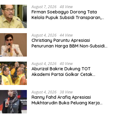
August 7, 2026
48 View
Firman Soebagyo Dorong Tata
Kelola Pupuk Subsidi Transparan,
PUD dan PPTS Tetap Diberdayakan
August 4, 2026
44 View
Christiany Paruntu Apresiasi
Penurunan Harga BBM Non-Subsidi,
Nilai Kebijakan ESDM Makin Adaptif
August 4, 2026
40 View
Aburizal Bakrie Dukung TOT
Akademi Partai Golkar Cetak
Instruktur Berkompetensi Tinggi
August 4, 2026
38 View
Ranny Fahd Arafiq Apresiasi
Mukhtarudin Buka Peluang Kerja
Skilled Worker Indonesia di Albania