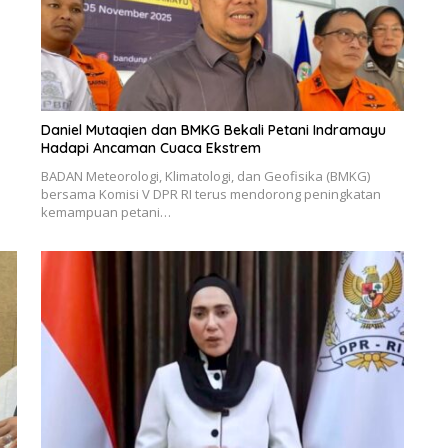
Daniel Mutaqien dan BMKG Bekali Petani Indramayu
Hadapi Ancaman Cuaca Ekstrem
BADAN Meteorologi, Klimatologi, dan Geofisika (BMKG)
bersama Komisi V DPR RI terus mendorong peningkatan
kemampuan petani…