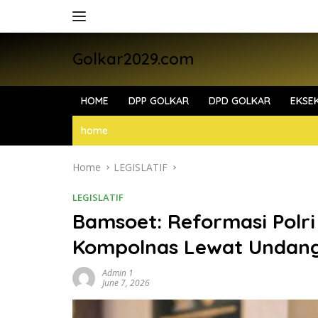
Skip
to
content
Golkar2029.com
HOME
DPP GOLKAR
DPD GOLKAR
EKSEK
home
Home
LEGISLATIF
LEGISLATIF
Bamsoet: Reformasi Polri
Kompolnas Lewat Undan
Admin 1
June 7, 2026