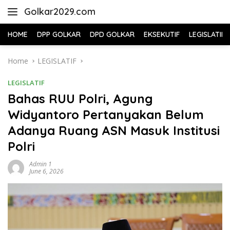
Skip
Golkar2029.com
to
content
HOME
DPP GOLKAR
DPD GOLKAR
EKSEKUTIF
LEGISLATIF
Home
LEGISLATIF
LEGISLATIF
Bahas RUU Polri, Agung
Widyantoro Pertanyakan Belum
Adanya Ruang ASN Masuk Institusi
Polri
Admin 1
June 6, 2026