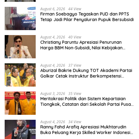
August 6, 2026
44 View
Firman Soebagyo Tegaskan PUD dan PPTS
Tetap Jadi Pilar Penyaluran Pupuk Bersubsidi
August 4, 2026
40 View
Christiany Paruntu Apresiasi Penurunan
Harga BBM Non-Subsidi, Nilai Kebijakan
ESDM Makin Adaptif
August 4, 2026
37 View
Aburizal Bakrie Dukung TOT Akademi Partai
Golkar Cetak Instruktur Berkompetensi
Tinggi
August 3, 2026
35 View
Meritokrasi Politik dan Sistem Kepartaian
Tiongkok, Catatan dari Sekolah Partai Pusat
PKT
August 4, 2026
34 View
Ranny Fahd Arafiq Apresiasi Mukhtarudin
Buka Peluang Kerja Skilled Worker Indonesia
di Albania