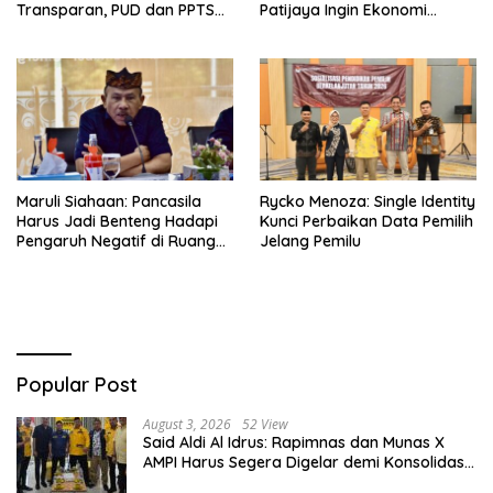
Transparan, PUD dan PPTS
Patijaya Ingin Ekonomi
Tetap Diberdayakan
Belitung Kembali Bergerak
Maruli Siahaan: Pancasila
Rycko Menoza: Single Identity
Harus Jadi Benteng Hadapi
Kunci Perbaikan Data Pemilih
Pengaruh Negatif di Ruang
Jelang Pemilu
Digital
Popular Post
August 3, 2026
52 View
Said Aldi Al Idrus: Rapimnas dan Munas X
AMPI Harus Segera Digelar demi Konsolidasi
Organisasi