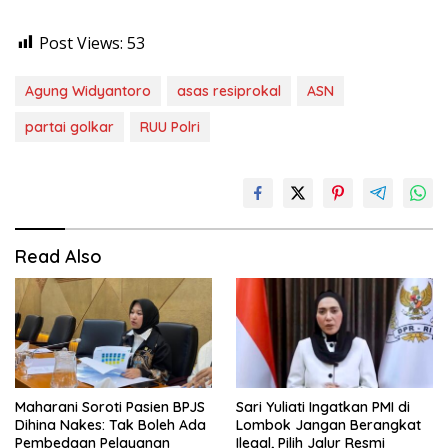
Post Views:
53
Agung Widyantoro
asas resiprokal
ASN
partai golkar
RUU Polri
Read Also
Maharani Soroti Pasien BPJS
Sari Yuliati Ingatkan PMI di
Dihina Nakes: Tak Boleh Ada
Lombok Jangan Berangkat
Pembedaan Pelayanan
Ilegal, Pilih Jalur Resmi