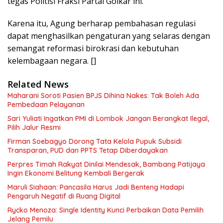
tegas Politisi Fraksi Partai Golkar ini.
Karena itu, Agung berharap pembahasan regulasi
dapat menghasilkan pengaturan yang selaras dengan
semangat reformasi birokrasi dan kebutuhan
kelembagaan negara. []
Related News
Maharani Soroti Pasien BPJS Dihina Nakes: Tak Boleh Ada
Pembedaan Pelayanan
Sari Yuliati Ingatkan PMI di Lombok Jangan Berangkat Ilegal,
Pilih Jalur Resmi
Firman Soebagyo Dorong Tata Kelola Pupuk Subsidi
Transparan, PUD dan PPTS Tetap Diberdayakan
Perpres Timah Rakyat Dinilai Mendesak, Bambang Patijaya
Ingin Ekonomi Belitung Kembali Bergerak
Maruli Siahaan: Pancasila Harus Jadi Benteng Hadapi
Pengaruh Negatif di Ruang Digital
Rycko Menoza: Single Identity Kunci Perbaikan Data Pemilih
Jelang Pemilu