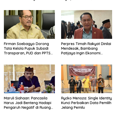
Firman Soebagyo Dorong
Perpres Timah Rakyat Dinilai
Tata Kelola Pupuk Subsidi
Mendesak, Bambang
Transparan, PUD dan PPTS
Patijaya Ingin Ekonomi
Tetap Diberdayakan
Belitung Kembali Bergerak
Maruli Siahaan: Pancasila
Rycko Menoza: Single Identity
Harus Jadi Benteng Hadapi
Kunci Perbaikan Data Pemilih
Pengaruh Negatif di Ruang
Jelang Pemilu
Digital