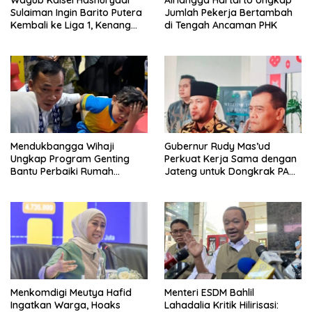
Wagub Kalsel Hasnuryadi
Airlangga Hartarto Ungkap
Sulaiman Ingin Barito Putera
Jumlah Pekerja Bertambah
Kembali ke Liga 1, Kenang
di Tengah Ancaman PHK
Sejarah 2012
Mendukbangga Wihaji
Gubernur Rudy Mas’ud
Ungkap Program Genting
Perkuat Kerja Sama dengan
Bantu Perbaiki Rumah
Jateng untuk Dongkrak PAD
Keluarga Berisiko Stunting
Kaltim
Menkomdigi Meutya Hafid
Menteri ESDM Bahlil
Ingatkan Warga, Hoaks
Lahadalia Kritik Hilirisasi: