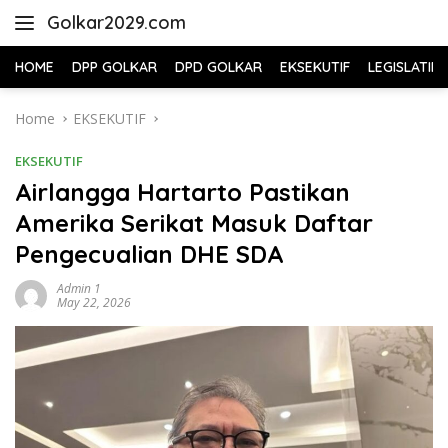
Skip
Golkar2029.com
to
content
HOME
DPP GOLKAR
DPD GOLKAR
EKSEKUTIF
LEGISLATIF
Home
EKSEKUTIF
EKSEKUTIF
Airlangga Hartarto Pastikan
Amerika Serikat Masuk Daftar
Pengecualian DHE SDA
Admin 1
May 22, 2026