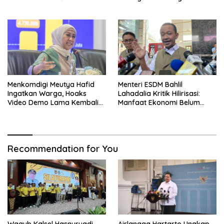
Keluarga Berisiko Stunting
Kaltim
Menkomdigi Meutya Hafid
Menteri ESDM Bahlil
Ingatkan Warga, Hoaks
Lahadalia Kritik Hilirisasi:
Video Demo Lama Kembali
Manfaat Ekonomi Belum
Viral di Medsos
Merata ke Daerah Penghasil
Recommendation for You