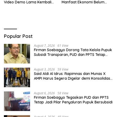
Video Demo Lama Kembali
Manfaat Ekonomi Belum
Viral di Medsos
Merata ke Daerah Penghasil
Popular Post
August 7, 2026
61 View
Firman Soebagyo Dorong Tata Kelola Pupuk
Subsidi Transparan, PUD dan PPTS Tetap
Diberdayakan
August 3, 2026
59 View
Said Aldi Al Idrus: Rapimnas dan Munas X
AMPI Harus Segera Digelar demi Konsolidasi
Organisasi
August 6, 2026
58 View
Firman Soebagyo Tegaskan PUD dan PPTS
Tetap Jadi Pilar Penyaluran Pupuk Bersubsidi
August 4, 2026
49 View