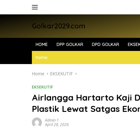
Skip
to
content
Golkar2029.com
HOME
DPP GOLKAR
DPD GOLKAR
EKSEK
home
Home
EKSEKUTIF
EKSEKUTIF
Airlangga Hartarto Kaji 
Plastik Lewat Satgas Ek
Admin 1
April 28, 2026