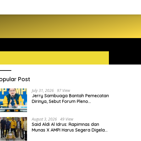
opular Post
July 31, 2026
97 View
Jerry Sambuaga Bantah Pemecatan
Dirinya, Sebut Forum Pleno
Diperluas AMPI Ilegal
August 3, 2026
49 View
Said Aldi Al Idrus: Rapimnas dan
Munas X AMPI Harus Segera Digelar
demi Konsolidasi Organisasi