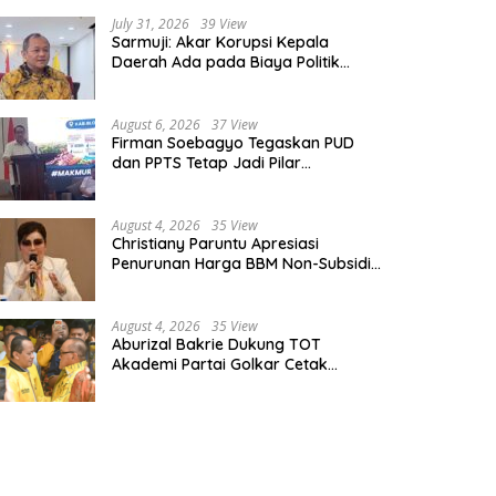
July 31, 2026
39 View
Sarmuji: Akar Korupsi Kepala
Daerah Ada pada Biaya Politik
Mahal, Bukan Sekadar Kurang
Pembinaan
August 6, 2026
37 View
Firman Soebagyo Tegaskan PUD
dan PPTS Tetap Jadi Pilar
Penyaluran Pupuk Bersubsidi
August 4, 2026
35 View
Christiany Paruntu Apresiasi
Penurunan Harga BBM Non-Subsidi,
Nilai Kebijakan ESDM Makin Adaptif
August 4, 2026
35 View
Aburizal Bakrie Dukung TOT
Akademi Partai Golkar Cetak
Instruktur Berkompetensi Tinggi