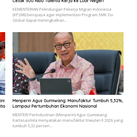
Cetak 500 Ribu Talenta Kerja ke Luar Negeri
KEMENTERIAN Pelindungan Pekerja Migran Indonesia
(KP2MI) berupaya agar implementasi Program SMK Go
Global dapat meningkatkan…
ini
Menperin Agus Gumiwang: Manufaktur Tumbuh 5,32%,
ita
Lampaui Pertumbuhan Ekonomi Nasional
MENTERI Perindustrian (Menperin) Agus Gumiwang
Kartasasmita menyatakan manufaktur triwulan II 2026 yang
tumbuh 5,32 persen…