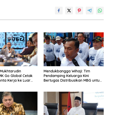
 Mukhtarudin
Mendukbangga Wihaji: Tim
MK Go Global Cetak
Pendamping Keluarga Kini
enta Kerja ke Luar
Bertugas Distribusikan MBG untuk
Ibu Hamil dan Balita