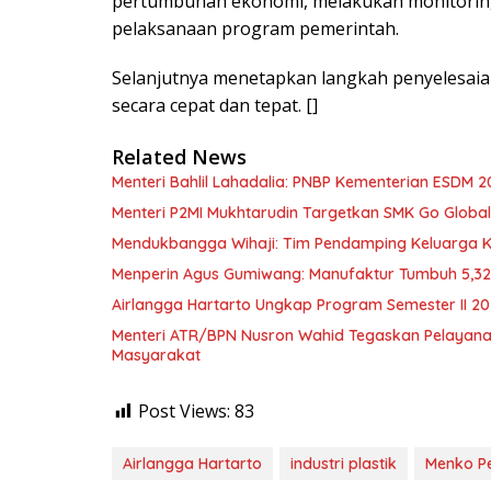
pertumbuhan ekonomi, melakukan monitoring
pelaksanaan program pemerintah.
Selanjutnya menetapkan langkah penyelesaia
secara cepat dan tepat. []
Related News
Menteri Bahlil Lahadalia: PNBP Kementerian ESDM 2
Menteri P2MI Mukhtarudin Targetkan SMK Go Global 
Mendukbangga Wihaji: Tim Pendamping Keluarga Kin
Menperin Agus Gumiwang: Manufaktur Tumbuh 5,3
Airlangga Hartarto Ungkap Program Semester II 2
Menteri ATR/BPN Nusron Wahid Tegaskan Pelayana
Masyarakat
Post Views:
83
Airlangga Hartarto
industri plastik
Menko P