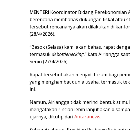
MENTERI
Koordinator Bidang Perekonomian 
berencana membahas dukungan fiskal atau st
tersebut rencananya akan dilakukan di kanto
(28/4/2026).
“Besok (Selasa) kami akan bahas, rapat denga
termasuk
debottlenecking
,” kata Airlangga sa
Senin (27/4/2026).
Rapat tersebut akan menjadi forum bagi pem
yang menghambat dunia usaha, termasuk teka
ini.
Namun, Airlangga tidak merinci bentuk stimu
mengatakan rincian lebih lanjut akan disampa
ujarnya, dikutip dari
Antaranews
.
Sebagai catatan, Presiden Prabowo Subianto