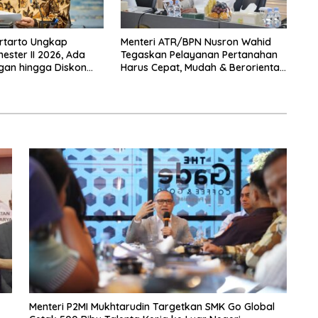
rtarto Ungkap
Menteri ATR/BPN Nusron Wahid
ster II 2026, Ada
Tegaskan Pelayanan Pertanahan
gan hingga Diskon
Harus Cepat, Mudah & Berorientasi
 Nataru
pada Masyarakat
Menteri P2MI Mukhtarudin Targetkan SMK Go Global