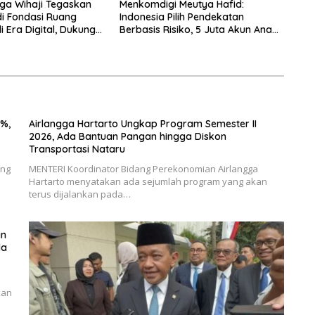
a Wihaji Tegaskan
Menkomdigi Meutya Hafid:
i Fondasi Ruang
Indonesia Pilih Pendekatan
 Era Digital, Dukung
Berbasis Risiko, 5 Juta Akun Anak
A
Berhasil Diturunkan
%,
Airlangga Hartarto Ungkap Program Semester II
2026, Ada Bantuan Pangan hingga Diskon
Transportasi Nataru
ang
MENTERI Koordinator Bidang Perekonomian Airlangga
Hartarto menyatakan ada sejumlah program yang akan
terus dijalankan pada…
an
da
kan