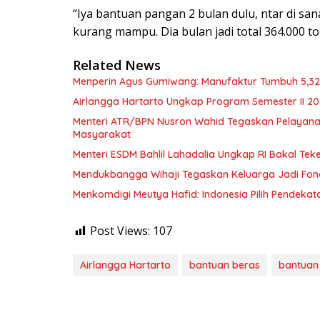
“Iya bantuan pangan 2 bulan dulu, ntar di san
kurang mampu. Dia bulan jadi total 364.000 ton 
Related News
Menperin Agus Gumiwang: Manufaktur Tumbuh 5,3
Airlangga Hartarto Ungkap Program Semester II 2
Menteri ATR/BPN Nusron Wahid Tegaskan Pelayana
Masyarakat
Menteri ESDM Bahlil Lahadalia Ungkap RI Bakal Te
Mendukbangga Wihaji Tegaskan Keluarga Jadi Fon
Menkomdigi Meutya Hafid: Indonesia Pilih Pendekata
Post Views:
107
Airlangga Hartarto
bantuan beras
bantuan