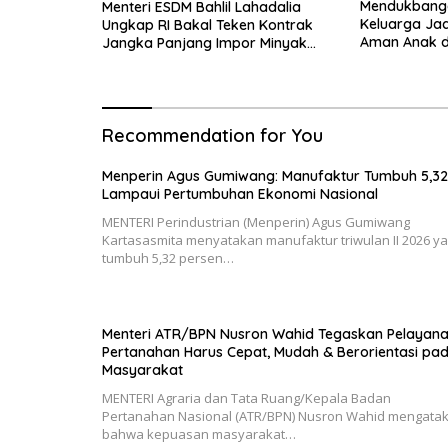
Mendukbangg
Menteri ESDM Bahlil Lahadalia
Keluarga Jad
Ungkap RI Bakal Teken Kontrak
Aman Anak di
Jangka Panjang Impor Minyak
GERNAS RAN
Mentah Rusia
Recommendation for You
Menperin Agus Gumiwang: Manufaktur Tumbuh 5,32
Lampaui Pertumbuhan Ekonomi Nasional
MENTERI Perindustrian (Menperin) Agus Gumiwang
Kartasasmita menyatakan manufaktur triwulan II 2026 y
tumbuh 5,32 persen…
Menteri ATR/BPN Nusron Wahid Tegaskan Pelayan
Pertanahan Harus Cepat, Mudah & Berorientasi pa
Masyarakat
MENTERI Agraria dan Tata Ruang/Kepala Badan
Pertanahan Nasional (ATR/BPN) Nusron Wahid mengata
bahwa kepuasan masyarakat…