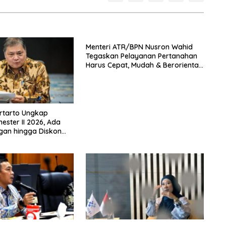
Menteri ATR/BPN Nusron Wahid
Tegaskan Pelayanan Pertanahan
Harus Cepat, Mudah & Berorientasi
pada Masyarakat
rtarto Ungkap
ster II 2026, Ada
gan hingga Diskon
 Nataru