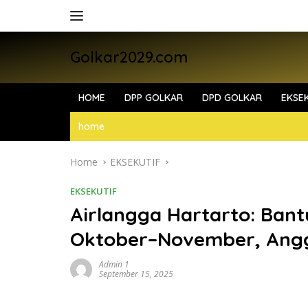
Skip
to
content
Golkar2029.com
HOME
DPP GOLKAR
DPD GOLKAR
EKSEK
home
Home
EKSEKUTIF
EKSEKUTIF
Airlangga Hartarto: Bant
Oktober–November, Angg
Admin 1
September 15, 2025