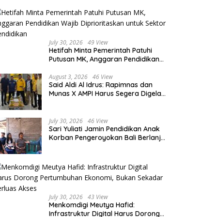
July 30, 2026
49 View
Hetifah Minta Pemerintah Patuhi
Putusan MK, Anggaran Pendidikan
Wajib Diprioritaskan untuk Sektor
Pendidikan
August 3, 2026
46 View
Said Aldi Al Idrus: Rapimnas dan
Munas X AMPI Harus Segera Digelar
demi Konsolidasi Organisasi
July 30, 2026
46 View
Sari Yuliati Jamin Pendidikan Anak
Korban Pengeroyokan Bali Berlanjut
sampai Perguruan Tinggi
July 30, 2026
43 View
Menkomdigi Meutya Hafid:
Infrastruktur Digital Harus Dorong