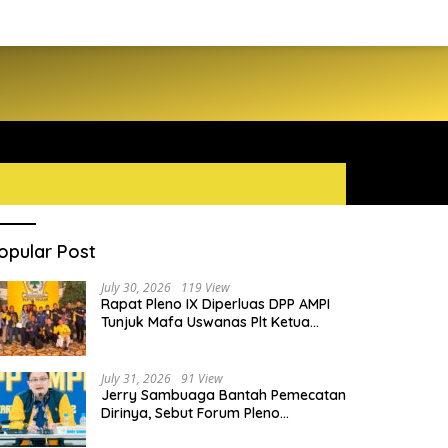
opular Post
July 30, 2026
119 View
Rapat Pleno IX Diperluas DPP AMPI
Tunjuk Mafa Uswanas Plt Ketua
Umum, Desak DPP Partai Golkar
Pecat Jerry Sambuaga
July 31, 2026
91 View
Jerry Sambuaga Bantah Pemecatan
Dirinya, Sebut Forum Pleno
Diperluas AMPI Ilegal