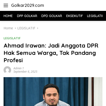
Skip
Golkar2029.com
to
content
HOME
DPP GOLKAR
DPD GOLKAR
EKSEKUTIF
LEGISLATIF
Home
LEGISLATIF
LEGISLATIF
Ahmad Irawan: Jadi Anggota DPR
Hak Semua Warga, Tak Pandang
Profesi
Admin 1
September 6, 2025