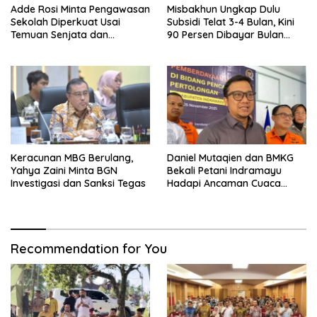
Adde Rosi Minta Pengawasan
Misbakhun Ungkap Dulu
Sekolah Diperkuat Usai
Subsidi Telat 3-4 Bulan, Kini
Temuan Senjata dan
90 Persen Dibayar Bulan
Narkotika
Berikutnya
Keracunan MBG Berulang,
Daniel Mutaqien dan BMKG
Yahya Zaini Minta BGN
Bekali Petani Indramayu
Investigasi dan Sanksi Tegas
Hadapi Ancaman Cuaca
Ekstrem
Recommendation for You