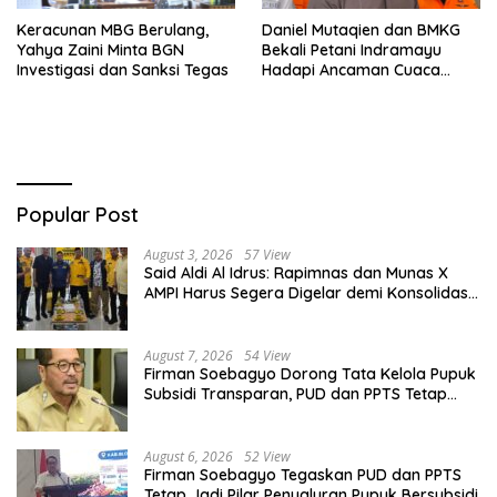
Keracunan MBG Berulang,
Daniel Mutaqien dan BMKG
Yahya Zaini Minta BGN
Bekali Petani Indramayu
Investigasi dan Sanksi Tegas
Hadapi Ancaman Cuaca
Ekstrem
Popular Post
August 3, 2026
57 View
Said Aldi Al Idrus: Rapimnas dan Munas X
AMPI Harus Segera Digelar demi Konsolidasi
Organisasi
August 7, 2026
54 View
Firman Soebagyo Dorong Tata Kelola Pupuk
Subsidi Transparan, PUD dan PPTS Tetap
Diberdayakan
August 6, 2026
52 View
Firman Soebagyo Tegaskan PUD dan PPTS
Tetap Jadi Pilar Penyaluran Pupuk Bersubsidi