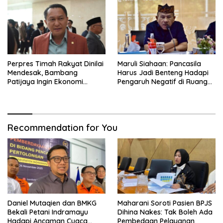
Perpres Timah Rakyat Dinilai
Maruli Siahaan: Pancasila
Mendesak, Bambang
Harus Jadi Benteng Hadapi
Patijaya Ingin Ekonomi
Pengaruh Negatif di Ruang
Belitung Kembali Bergerak
Digital
Recommendation for You
Daniel Mutaqien dan BMKG
Maharani Soroti Pasien BPJS
Bekali Petani Indramayu
Dihina Nakes: Tak Boleh Ada
Hadapi Ancaman Cuaca
Pembedaan Pelayanan