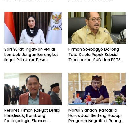
Ekstrem
Sari Yuliati Ingatkan PMI di
Firman Soebagyo Dorong
Lombok Jangan Berangkat
Tata Kelola Pupuk Subsidi
Ilegal, Pilih Jalur Resmi
Transparan, PUD dan PPTS
Tetap Diberdayakan
Perpres Timah Rakyat Dinilai
Maruli Siahaan: Pancasila
Mendesak, Bambang
Harus Jadi Benteng Hadapi
Patijaya Ingin Ekonomi
Pengaruh Negatif di Ruang
Belitung Kembali Bergerak
Digital