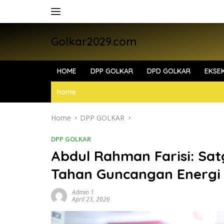
Skip
to
content
Golkar2029.com
HOME
DPP GOLKAR
DPD GOLKAR
EKSEK
home
Home
DPP GOLKAR
DPP GOLKAR
Abdul Rahman Farisi: Satg
Tahan Guncangan Energi 
Admin 1
April 23, 2026