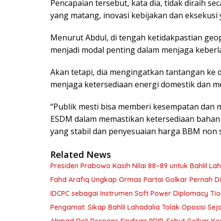
Pencapaian tersebut, kata dia, tidak diraih se
yang matang, inovasi kebijakan dan eksekusi 
Menurut Abdul, di tengah ketidakpastian geopol
menjadi modal penting dalam menjaga keberl
Akan tetapi, dia mengingatkan tantangan ke d
menjaga ketersediaan energi domestik dan m
“Publik mesti bisa memberi kesempatan dan
ESDM dalam memastikan ketersediaan bahan 
yang stabil dan penyesuaian harga BBM non sub
Related News
Presiden Prabowo Kasih Nilai 88–89 untuk Bahlil L
Fahd Arafiq Ungkap Ormas Partai Golkar Pernah Di
IDCPC sebagai Instrumen Soft Power Diplomacy Ti
Pengamat: Sikap Bahlil Lahadalia Tolak Oposisi Seja
Ahmad Doli Respons Sindiran PDIP, Sebut Golkar Ko