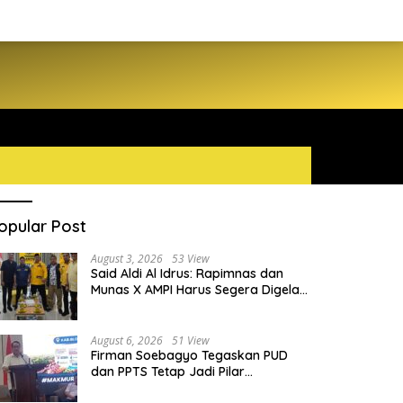
opular Post
August 3, 2026
53 View
Said Aldi Al Idrus: Rapimnas dan
Munas X AMPI Harus Segera Digelar
demi Konsolidasi Organisasi
August 6, 2026
51 View
Firman Soebagyo Tegaskan PUD
dan PPTS Tetap Jadi Pilar
Penyaluran Pupuk Bersubsidi