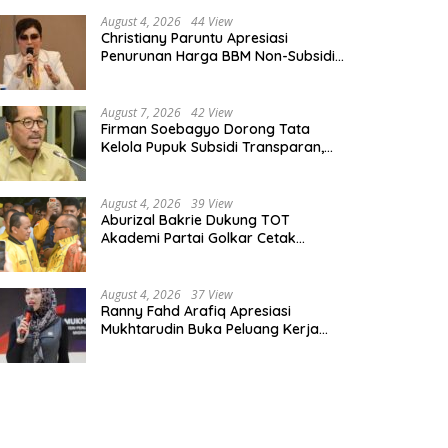
August 4, 2026
44 View
Christiany Paruntu Apresiasi
Penurunan Harga BBM Non-Subsidi,
Nilai Kebijakan ESDM Makin Adaptif
August 7, 2026
42 View
Firman Soebagyo Dorong Tata
Kelola Pupuk Subsidi Transparan,
PUD dan PPTS Tetap Diberdayakan
August 4, 2026
39 View
Aburizal Bakrie Dukung TOT
Akademi Partai Golkar Cetak
Instruktur Berkompetensi Tinggi
August 4, 2026
37 View
Ranny Fahd Arafiq Apresiasi
Mukhtarudin Buka Peluang Kerja
Skilled Worker Indonesia di Albania