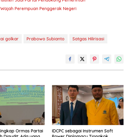
h-Wajah Perempuan Penggerak Negeri
ai golkar
Prabowo Subianto
Satgas Hilirisasi
 Ungkap Ormas Partai
IDCPC sebagai Instrumen Soft
h Diaudit: Ada yang
Power Diplomacy Tiongkok