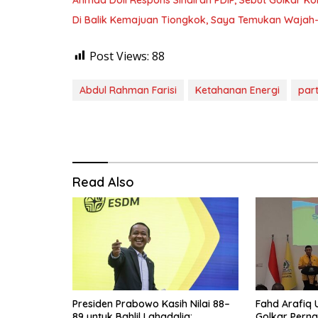
Di Balik Kemajuan Tiongkok, Saya Temukan Waja
Post Views:
88
Abdul Rahman Farisi
Ketahanan Energi
part
Read Also
Presiden Prabowo Kasih Nilai 88–
Fahd Arafiq
89 untuk Bahlil Lahadalia:
Golkar Perna