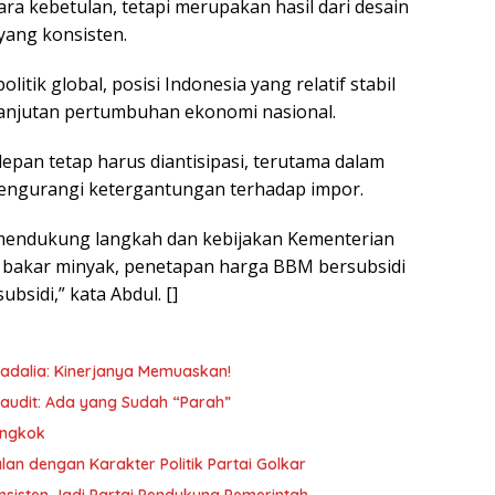
cara kebetulan, tetapi merupakan hasil dari desain
yang konsisten.
itik global, posisi Indonesia yang relatif stabil
anjutan pertumbuhan ekonomi nasional.
epan tetap harus diantisipasi, terutama dalam
engurangi ketergantungan terhadap impor.
 mendukung langkah dan kebijakan Kementerian
bakar minyak, penetapan harga BBM bersubsidi
sidi,” kata Abdul. []
ahadalia: Kinerjanya Memuaskan!
audit: Ada yang Sudah “Parah”
ongkok
lan dengan Karakter Politik Partai Golkar
nsisten Jadi Partai Pendukung Pemerintah