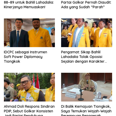
88–89 untuk Bahlil Lahadalia:
Partai Golkar Pernah Diaudit:
Kinerjanya Memuaskan!
Ada yang Sudah “Parah”
IDCPC sebagai Instrumen
Pengamat: Sikap Bahlil
Soft Power Diplomacy
Lahadalia Tolak Oposisi
Tiongkok
Sejalan dengan Karakter
Politik Partai Golkar
Ahmad Doli Respons Sindiran
Di Balik Kemajuan Tiongkok,
PDIP, Sebut Golkar Konsisten
Saya Temukan Wajah-Wajah
Jadi Partai Pendukung
Perempuan Penggerak