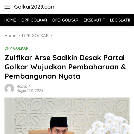
Skip
Golkar2029.com
to
content
HOME
DPP GOLKAR
DPD GOLKAR
EKSEKUTIF
LEGISLATIF
Home
DPP GOLKAR
DPP GOLKAR
Zulfikar Arse Sadikin Desak Partai
Golkar Wujudkan Pembaharuan &
Pembangunan Nyata
Admin 1
August 13, 2025