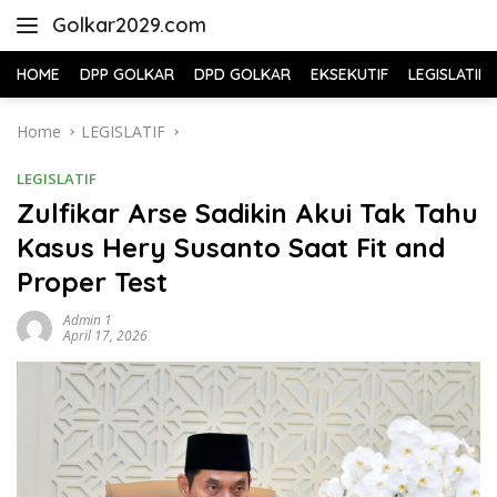
Skip
Golkar2029.com
to
content
HOME
DPP GOLKAR
DPD GOLKAR
EKSEKUTIF
LEGISLATIF
Home
LEGISLATIF
LEGISLATIF
Zulfikar Arse Sadikin Akui Tak Tahu
Kasus Hery Susanto Saat Fit and
Proper Test
Admin 1
April 17, 2026