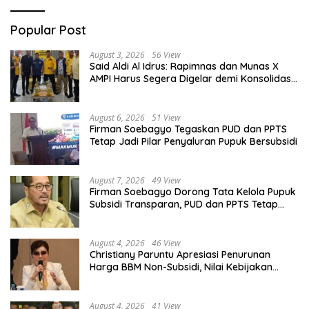
Popular Post
August 3, 2026
56 View
Said Aldi Al Idrus: Rapimnas dan Munas X
AMPI Harus Segera Digelar demi Konsolidasi
Organisasi
August 6, 2026
51 View
Firman Soebagyo Tegaskan PUD dan PPTS
Tetap Jadi Pilar Penyaluran Pupuk Bersubsidi
August 7, 2026
49 View
Firman Soebagyo Dorong Tata Kelola Pupuk
Subsidi Transparan, PUD dan PPTS Tetap
Diberdayakan
August 4, 2026
46 View
Christiany Paruntu Apresiasi Penurunan
Harga BBM Non-Subsidi, Nilai Kebijakan
ESDM Makin Adaptif
August 4, 2026
41 View