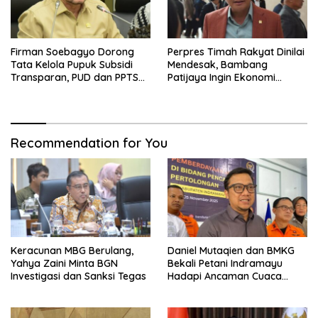
Firman Soebagyo Dorong
Perpres Timah Rakyat Dinilai
Tata Kelola Pupuk Subsidi
Mendesak, Bambang
Transparan, PUD dan PPTS
Patijaya Ingin Ekonomi
Tetap Diberdayakan
Belitung Kembali Bergerak
Recommendation for You
Keracunan MBG Berulang,
Daniel Mutaqien dan BMKG
Yahya Zaini Minta BGN
Bekali Petani Indramayu
Investigasi dan Sanksi Tegas
Hadapi Ancaman Cuaca
Ekstrem