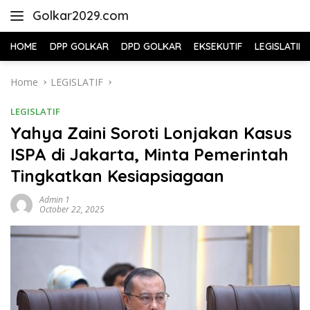
Skip
Golkar2029.com
to
content
HOME
DPP GOLKAR
DPD GOLKAR
EKSEKUTIF
LEGISLATIF
Home
LEGISLATIF
LEGISLATIF
Yahya Zaini Soroti Lonjakan Kasus
ISPA di Jakarta, Minta Pemerintah
Tingkatkan Kesiapsiagaan
Admin 1
October 22, 2025