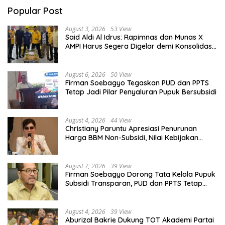
Popular Post
August 3, 2026
53 View
Said Aldi Al Idrus: Rapimnas dan Munas X
AMPI Harus Segera Digelar demi Konsolidasi
Organisasi
August 6, 2026
50 View
Firman Soebagyo Tegaskan PUD dan PPTS
Tetap Jadi Pilar Penyaluran Pupuk Bersubsidi
August 4, 2026
44 View
Christiany Paruntu Apresiasi Penurunan
Harga BBM Non-Subsidi, Nilai Kebijakan
ESDM Makin Adaptif
August 7, 2026
39 View
Firman Soebagyo Dorong Tata Kelola Pupuk
Subsidi Transparan, PUD dan PPTS Tetap
Diberdayakan
August 4, 2026
39 View
Aburizal Bakrie Dukung TOT Akademi Partai