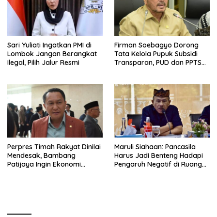
Sari Yuliati Ingatkan PMI di
Firman Soebagyo Dorong
Lombok Jangan Berangkat
Tata Kelola Pupuk Subsidi
Ilegal, Pilih Jalur Resmi
Transparan, PUD dan PPTS
Tetap Diberdayakan
Perpres Timah Rakyat Dinilai
Maruli Siahaan: Pancasila
Mendesak, Bambang
Harus Jadi Benteng Hadapi
Patijaya Ingin Ekonomi
Pengaruh Negatif di Ruang
Belitung Kembali Bergerak
Digital