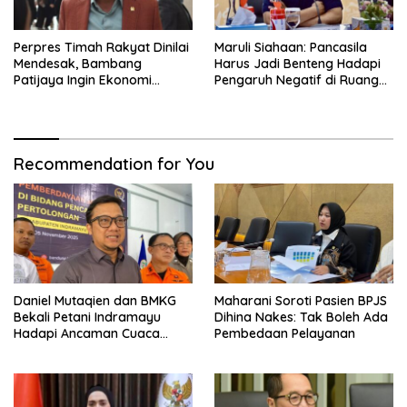
Perpres Timah Rakyat Dinilai
Maruli Siahaan: Pancasila
Mendesak, Bambang
Harus Jadi Benteng Hadapi
Patijaya Ingin Ekonomi
Pengaruh Negatif di Ruang
Belitung Kembali Bergerak
Digital
Recommendation for You
Daniel Mutaqien dan BMKG
Maharani Soroti Pasien BPJS
Bekali Petani Indramayu
Dihina Nakes: Tak Boleh Ada
Hadapi Ancaman Cuaca
Pembedaan Pelayanan
Ekstrem