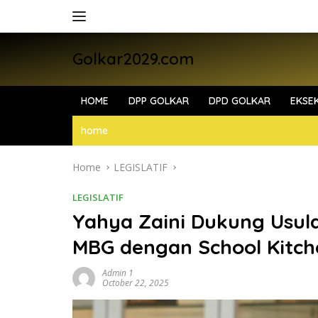
Skip
to
content
Golkar2029.com
HOME
DPP GOLKAR
DPD GOLKAR
EKSEK
home
Home
LEGISLATIF
LEGISLATIF
Yahya Zaini Dukung Usul
MBG dengan School Kitc
Admin 1
October 22, 2025