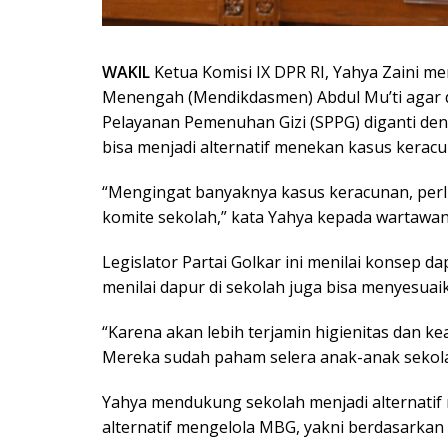
WAKIL
Ketua Komisi IX DPR RI, Yahya Zaini m
Menengah (Mendikdasmen) Abdul Mu’ti agar d
Pelayanan Pemenuhan Gizi (SPPG) diganti deng
bisa menjadi alternatif menekan kasus keracu
“Mengingat banyaknya kasus keracunan, perlu
komite sekolah,” kata Yahya kepada wartawan,
Legislator Partai Golkar ini menilai konsep da
menilai dapur di sekolah juga bisa menyesuai
“Karena akan lebih terjamin higienitas dan k
Mereka sudah paham selera anak-anak sekol
Yahya mendukung sekolah menjadi alternatif 
alternatif mengelola MBG, yakni berdasarkan