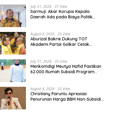
July 31, 2026
37 View
Sarmuji: Akar Korupsi Kepala
Daerah Ada pada Biaya Politik
Mahal, Bukan Sekadar Kurang
Pembinaan
August 4, 2026
35 View
Aburizal Bakrie Dukung TOT
Akademi Partai Golkar Cetak
Instruktur Berkompetensi Tinggi
July 31, 2026
35 View
Menkomdigi Meutya Hafid Pastikan
62.000 Rumah Subsidi Program
Prabowo Dilengkapi Akses Internet
August 4, 2026
33 View
Christiany Paruntu Apresiasi
Penurunan Harga BBM Non-Subsidi,
Nilai Kebijakan ESDM Makin Adaptif