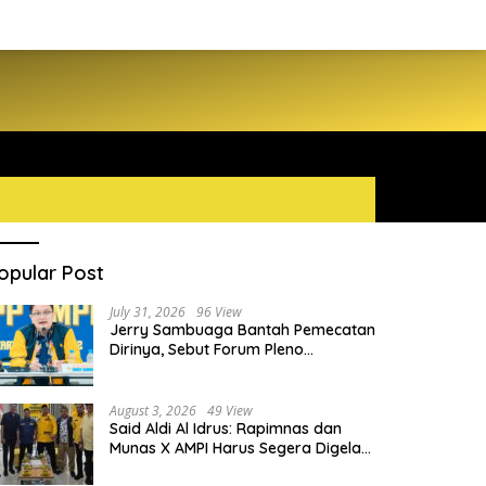
opular Post
July 31, 2026
96 View
Jerry Sambuaga Bantah Pemecatan
Dirinya, Sebut Forum Pleno
Diperluas AMPI Ilegal
August 3, 2026
49 View
Said Aldi Al Idrus: Rapimnas dan
Munas X AMPI Harus Segera Digelar
demi Konsolidasi Organisasi