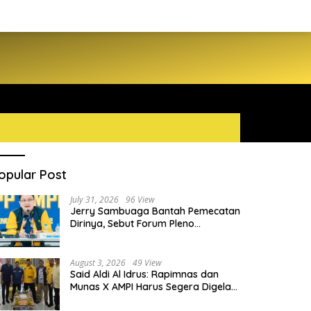
opular Post
July 31, 2026
96 View
Jerry Sambuaga Bantah Pemecatan
Dirinya, Sebut Forum Pleno
Diperluas AMPI Ilegal
August 3, 2026
49 View
Said Aldi Al Idrus: Rapimnas dan
Munas X AMPI Harus Segera Digelar
demi Konsolidasi Organisasi