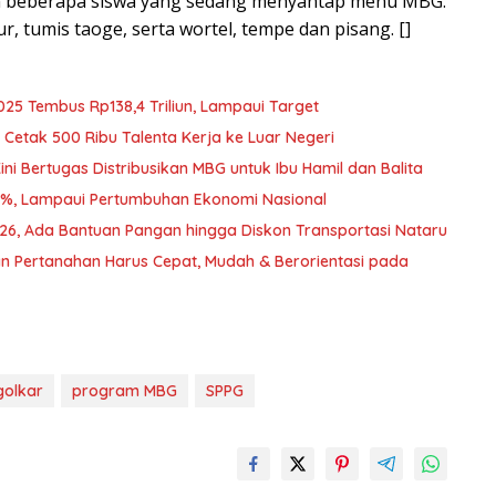
an beberapa siswa yang sedang menyantap menu MBG.
ur, tumis taoge, serta wortel, tempe dan pisang. []
025 Tembus Rp138,4 Triliun, Lampaui Target
Cetak 500 Ribu Talenta Kerja ke Luar Negeri
i Bertugas Distribusikan MBG untuk Ibu Hamil dan Balita
2%, Lampaui Pertumbuhan Ekonomi Nasional
026, Ada Bantuan Pangan hingga Diskon Transportasi Nataru
n Pertanahan Harus Cepat, Mudah & Berorientasi pada
golkar
program MBG
SPPG