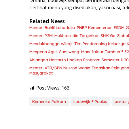
Di sana, Lodewijk sempat berinteraksi deng
Terlihat menu yang disediakan, yakni nasi, tel
Related News
Menteri Bahlil Lahadalia: PNBP Kementerian ESDM 2
Menteri P2MI Mukhtarudin Targetkan SMK Go Global 
Mendukbangga Wihaji: Tim Pendamping Keluarga Kin
Menperin Agus Gumiwang: Manufaktur Tumbuh 5,3
Airlangga Hartarto Ungkap Program Semester II 2
Menteri ATR/BPN Nusron Wahid Tegaskan Pelayana
Masyarakat
Post Views:
163
Kemenko Polkam
Lodewijk F Paulus
partai 