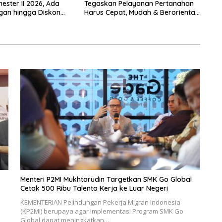
ster II 2026, Ada
Tegaskan Pelayanan Pertanahan
gan hingga Diskon
Harus Cepat, Mudah & Berorientasi
 Nataru
pada Masyarakat
Menteri P2MI Mukhtarudin Targetkan SMK Go Global
Cetak 500 Ribu Talenta Kerja ke Luar Negeri
KEMENTERIAN Pelindungan Pekerja Migran Indonesia
(KP2MI) berupaya agar implementasi Program SMK Go
Global dapat meningkatkan…