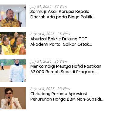
July 31, 2026
37 View
Sarmuji: Akar Korupsi Kepala
Daerah Ada pada Biaya Politik
Mahal, Bukan Sekadar Kurang
Pembinaan
August 4, 2026
35 View
Aburizal Bakrie Dukung TOT
Akademi Partai Golkar Cetak
Instruktur Berkompetensi Tinggi
July 31, 2026
35 View
Menkomdigi Meutya Hafid Pastikan
62.000 Rumah Subsidi Program
Prabowo Dilengkapi Akses Internet
August 4, 2026
33 View
Christiany Paruntu Apresiasi
Penurunan Harga BBM Non-Subsidi,
Nilai Kebijakan ESDM Makin Adaptif