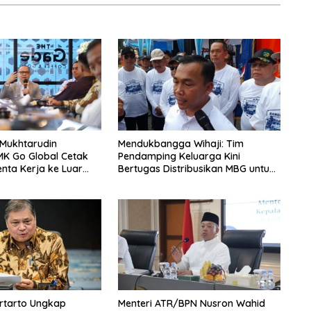
 Mukhtarudin
Mendukbangga Wihaji: Tim
MK Go Global Cetak
Pendamping Keluarga Kini
enta Kerja ke Luar
Bertugas Distribusikan MBG untuk
Ibu Hamil dan Balita
rtarto Ungkap
Menteri ATR/BPN Nusron Wahid