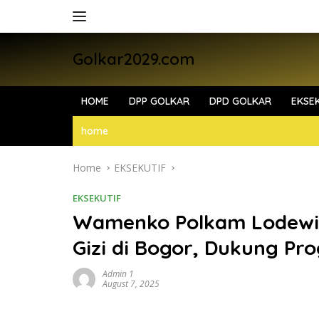
Skip
to
content
Golkar2029.com
HOME
DPP GOLKAR
DPD GOLKAR
EKSEK
home
Home
EKSEKUTIF
EKSEKUTIF
Wamenko Polkam Lodewij
Gizi di Bogor, Dukung P
Admin 1
August 7, 2025