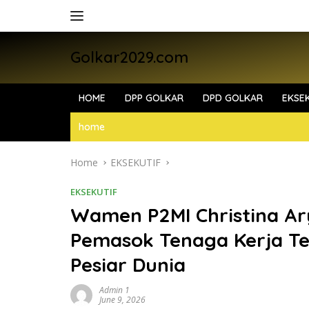
Skip
to
content
Golkar2029.com
HOME
DPP GOLKAR
DPD GOLKAR
EKSEK
home
Home
EKSEKUTIF
EKSEKUTIF
Wamen P2MI Christina Ary
Pemasok Tenaga Kerja Ter
Pesiar Dunia
Admin 1
June 9, 2026