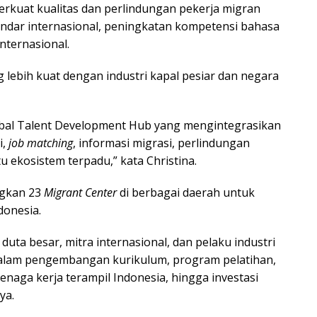
rkuat kualitas dan perlindungan pekerja migran
andar internasional, peningkatan kompetensi bahasa
internasional.
ebih kuat dengan industri kapal pesiar dan negara
obal Talent Development Hub yang mengintegrasikan
i,
job matching
, informasi migrasi, perlindungan
tu ekosistem terpadu,” kata Christina.
ngkan 23
Migrant Center
di berbagai daerah untuk
onesia.
duta besar, mitra internasional, dan pelaku industri
dalam pengembangan kurikulum, program pelatihan,
tenaga kerja terampil Indonesia, hingga investasi
ya.