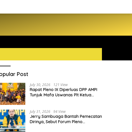
opular Post
July 30, 2026
121 View
Rapat Pleno IX Diperluas DPP AMPI
Tunjuk Mafa Uswanas Plt Ketua
Umum, Desak DPP Partai Golkar
Pecat Jerry Sambuaga
July 31, 2026
94 View
Jerry Sambuaga Bantah Pemecatan
Dirinya, Sebut Forum Pleno
Diperluas AMPI Ilegal