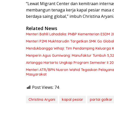
“Lewat Migrant Center dan kemitraan internas
membangun tenaga kerja kapal pesiar masa d
berdaya saing global,” imbuh Christina Aryani.
Related News
Menteri Bahlil Lahadalia: PNBP Kementerian ESDM 2
Menteri P2MI Mukhtarudin Targetkan SMK Go Global 
Mendukbangga Wihaji: Tim Pendamping Keluarga Kin
Menperin Agus Gumiwang: Manufaktur Tumbuh 5,3
Airlangga Hartarto Ungkap Program Semester II 2
Menteri ATR/BPN Nusron Wahid Tegaskan Pelayana
Masyarakat
Post Views:
74
Christina Aryani
kapal pesiar
partai golkar