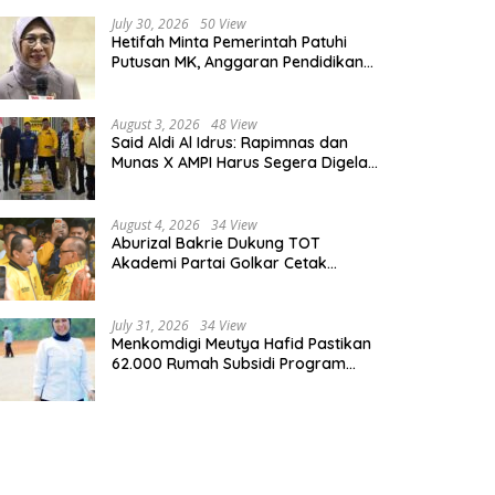
July 30, 2026
50 View
Hetifah Minta Pemerintah Patuhi
Putusan MK, Anggaran Pendidikan
Wajib Diprioritaskan untuk Sektor
Pendidikan
August 3, 2026
48 View
Said Aldi Al Idrus: Rapimnas dan
Munas X AMPI Harus Segera Digelar
demi Konsolidasi Organisasi
August 4, 2026
34 View
Aburizal Bakrie Dukung TOT
Akademi Partai Golkar Cetak
Instruktur Berkompetensi Tinggi
July 31, 2026
34 View
Menkomdigi Meutya Hafid Pastikan
62.000 Rumah Subsidi Program
Prabowo Dilengkapi Akses Internet