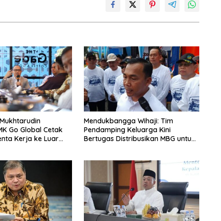
 Mukhtarudin
Mendukbangga Wihaji: Tim
MK Go Global Cetak
Pendamping Keluarga Kini
enta Kerja ke Luar
Bertugas Distribusikan MBG untuk
Ibu Hamil dan Balita