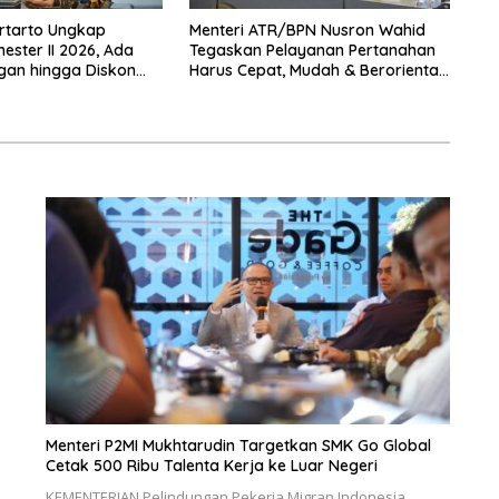
rtarto Ungkap
Menteri ATR/BPN Nusron Wahid
ster II 2026, Ada
Tegaskan Pelayanan Pertanahan
gan hingga Diskon
Harus Cepat, Mudah & Berorientasi
 Nataru
pada Masyarakat
Menteri P2MI Mukhtarudin Targetkan SMK Go Global
Cetak 500 Ribu Talenta Kerja ke Luar Negeri
KEMENTERIAN Pelindungan Pekerja Migran Indonesia