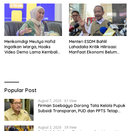
Menkomdigi Meutya Hafid
Menteri ESDM Bahlil
Ingatkan Warga, Hoaks
Lahadalia Kritik Hilirisasi:
Video Demo Lama Kembali
Manfaat Ekonomi Belum
Viral di Medsos
Merata ke Daerah Penghasil
Popular Post
August 7, 2026
61 View
Firman Soebagyo Dorong Tata Kelola Pupuk
Subsidi Transparan, PUD dan PPTS Tetap
Diberdayakan
August 3, 2026
59 View