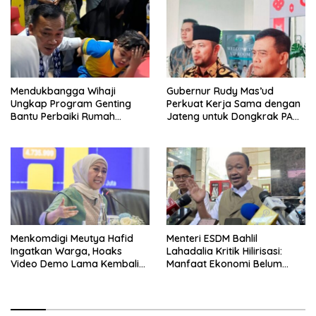
Mendukbangga Wihaji
Gubernur Rudy Mas’ud
Ungkap Program Genting
Perkuat Kerja Sama dengan
Bantu Perbaiki Rumah
Jateng untuk Dongkrak PAD
Keluarga Berisiko Stunting
Kaltim
Menkomdigi Meutya Hafid
Menteri ESDM Bahlil
Ingatkan Warga, Hoaks
Lahadalia Kritik Hilirisasi:
Video Demo Lama Kembali
Manfaat Ekonomi Belum
Viral di Medsos
Merata ke Daerah Penghasil