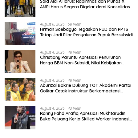
Said Aldi Al Idrus: Rapimnas dan Munas X
AMPI Harus Segera Digelar demi Konsolidasi
Organisasi
August 6, 2026
58 View
Firman Soebagyo Tegaskan PUD dan PPTS
Tetap Jadi Pilar Penyaluran Pupuk Bersubsidi
August 4, 2026
48 View
Christiany Paruntu Apresiasi Penurunan
Harga BBM Non-Subsidi, Nilai Kebijakan
ESDM Makin Adaptif
August 4, 2026
48 View
Aburizal Bakrie Dukung TOT Akademi Partai
Golkar Cetak Instruktur Berkompetensi
Tinggi
August 4, 2026
43 View
Ranny Fahd Arafiq Apresiasi Mukhtarudin
Buka Peluang Kerja Skilled Worker Indonesia
di Albania