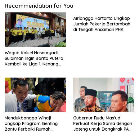
Recommendation for You
Airlangga Hartarto Ungkap
Jumlah Pekerja Bertambah
di Tengah Ancaman PHK
Wagub Kalsel Hasnuryadi
Sulaiman Ingin Barito Putera
Kembali ke Liga 1, Kenang
Sejarah 2012
Mendukbangga Wihaji
Gubernur Rudy Mas’ud
Ungkap Program Genting
Perkuat Kerja Sama dengan
Bantu Perbaiki Rumah
Jateng untuk Dongkrak PAD
Keluarga Berisiko Stunting
Kaltim