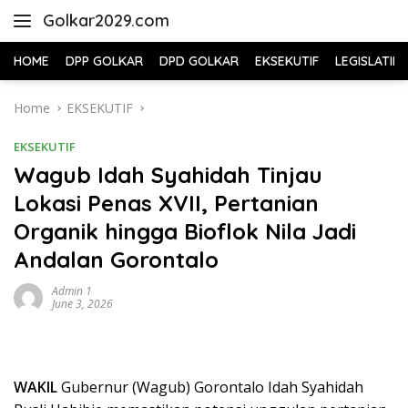
Skip
Golkar2029.com
to
content
HOME
DPP GOLKAR
DPD GOLKAR
EKSEKUTIF
LEGISLATIF
Home
EKSEKUTIF
EKSEKUTIF
Wagub Idah Syahidah Tinjau
Lokasi Penas XVII, Pertanian
Organik hingga Bioflok Nila Jadi
Andalan Gorontalo
Admin 1
June 3, 2026
WAKIL
Gubernur (Wagub) Gorontalo Idah Syahidah