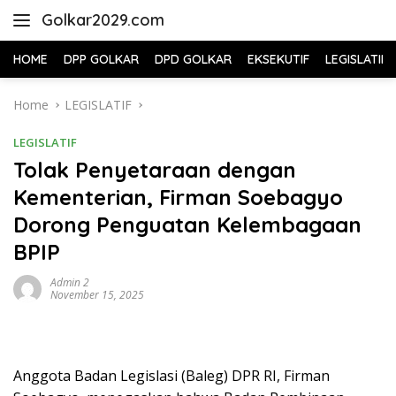
Skip
Golkar2029.com
to
content
HOME
DPP GOLKAR
DPD GOLKAR
EKSEKUTIF
LEGISLATIF
Home
LEGISLATIF
LEGISLATIF
Tolak Penyetaraan dengan
Kementerian, Firman Soebagyo
Dorong Penguatan Kelembagaan
BPIP
Admin 2
November 15, 2025
Anggota Badan Legislasi (Baleg) DPR RI, Firman