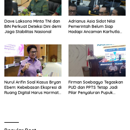
Dave Laksono Minta TNI dan
Adrianus Asia Sidot Nilai
BIN Perkuat Deteksi Dini demi
Pemerintah Belum Siap
Jaga Stabilitas Nasional
Hadapi Ancaman Karhutla
Akibat El Nino
Nurul Arifin Soal Kasus Bryan
Firman Soebagyo Tegaskan
Ebem: Kebebasan Ekspresi di
PUD dan PPTS Tetap Jadi
Ruang Digital Harus Hormati
Pilar Penyaluran Pupuk
Hak Privasi Orang Lain
Bersubsidi