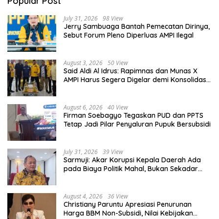
Popular Post
July 31, 2026
98 View
Jerry Sambuaga Bantah Pemecatan Dirinya,
Sebut Forum Pleno Diperluas AMPI Ilegal
August 3, 2026
50 View
Said Aldi Al Idrus: Rapimnas dan Munas X
AMPI Harus Segera Digelar demi Konsolidasi
Organisasi
August 6, 2026
40 View
Firman Soebagyo Tegaskan PUD dan PPTS
Tetap Jadi Pilar Penyaluran Pupuk Bersubsidi
July 31, 2026
39 View
Sarmuji: Akar Korupsi Kepala Daerah Ada
pada Biaya Politik Mahal, Bukan Sekadar
Kurang Pembinaan
August 4, 2026
36 View
Christiany Paruntu Apresiasi Penurunan
Harga BBM Non-Subsidi, Nilai Kebijakan