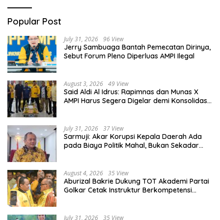
Popular Post
July 31, 2026
96 View
Jerry Sambuaga Bantah Pemecatan Dirinya,
Sebut Forum Pleno Diperluas AMPI Ilegal
August 3, 2026
49 View
Said Aldi Al Idrus: Rapimnas dan Munas X
AMPI Harus Segera Digelar demi Konsolidasi
Organisasi
July 31, 2026
37 View
Sarmuji: Akar Korupsi Kepala Daerah Ada
pada Biaya Politik Mahal, Bukan Sekadar
Kurang Pembinaan
August 4, 2026
35 View
Aburizal Bakrie Dukung TOT Akademi Partai
Golkar Cetak Instruktur Berkompetensi
Tinggi
July 31, 2026
35 View