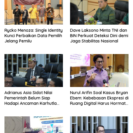
Rycko Menoza: Single Identity
Dave Laksono Minta TNI dan
Kunci Perbaikan Data Pemilih
BIN Perkuat Deteksi Dini demi
Jelang Pemilu
Jaga Stabilitas Nasional
Adrianus Asia Sidot Nilai
Nurul Arifin Soal Kasus Bryan
Pemerintah Belum Siap
Ebem: Kebebasan Ekspresi di
Hadapi Ancaman Karhutla
Ruang Digital Harus Hormati
Akibat El Nino
Hak Privasi Orang Lain