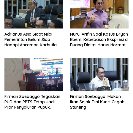
Adrianus Asia Sidot Nilai
Nurul Arifin Soal Kasus Bryan
Pemerintah Belum Siap
Ebem: Kebebasan Ekspresi di
Hadapi Ancaman Karhutla
Ruang Digital Harus Hormati
Akibat El Nino
Hak Privasi Orang Lain
Firman Soebagyo Tegaskan
Firman Soebagyo: Makan
PUD dan PPTS Tetap Jadi
Ikan Sejak Dini Kunci Cegah
Pilar Penyaluran Pupuk
Stunting
Bersubsidi