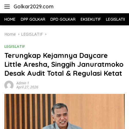
Skip
Golkar2029.com
to
content
HOME
DPP GOLKAR
DPD GOLKAR
EKSEKUTIF
LEGISLATIF
Home
LEGISLATIF
LEGISLATIF
Terungkap Kejamnya Daycare
Little Aresha, Singgih Januratmoko
Desak Audit Total & Regulasi Ketat
Admin 1
April 27, 2026