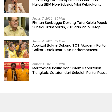
Christiany Paruntu Apresiasi Penurunan
Harga BBM Non-Subsidi, Nilai Kebijakan
ESDM Makin Adaptif
August 7, 2026
39 View
Firman Soebagyo Dorong Tata Kelola Pupuk
Subsidi Transparan, PUD dan PPTS Tetap
Diberdayakan
August 4, 2026
39 View
Aburizal Bakrie Dukung TOT Akademi Partai
Golkar Cetak Instruktur Berkompetensi
Tinggi
August 3, 2026
36 View
Meritokrasi Politik dan Sistem Kepartaian
Tiongkok, Catatan dari Sekolah Partai Pusat
PKT