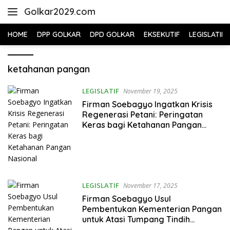
Skip
Golkar2029.com
to
content
HOME
DPP GOLKAR
DPD GOLKAR
EKSEKUTIF
LEGISLATIF
ketahanan pangan
LEGISLATIF
November 19, 2025
Firman Soebagyo Ingatkan Krisis
Regenerasi Petani: Peringatan
Keras bagi Ketahanan Pangan
Nasional
LEGISLATIF
November 17, 2025
Firman Soebagyo Usul
Pembentukan Kementerian Pangan
untuk Atasi Tumpang Tindih
Kebijakan