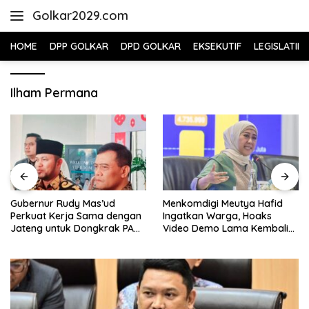
Skip
Golkar2029.com
to
content
HOME
DPP GOLKAR
DPD GOLKAR
EKSEKUTIF
LEGISLATIF
Ilham Permana
Gubernur Rudy Mas’ud
Menkomdigi Meutya Hafid
Perkuat Kerja Sama dengan
Ingatkan Warga, Hoaks
Jateng untuk Dongkrak PAD
Video Demo Lama Kembali
Kaltim
Viral di Medsos