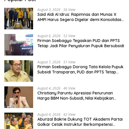
August 3, 2026
56 View
Said Aldi Al Idrus: Rapimnas dan Munas X
AMPI Harus Segera Digelar demi Konsolidasi
Organisasi
August 6, 2026
52 View
Firman Soebagyo Tegaskan PUD dan PPTS
Tetap Jadi Pilar Penyaluran Pupuk Bersubsidi
August 7, 2026
51 View
Firman Soebagyo Dorong Tata Kelola Pupuk
Subsidi Transparan, PUD dan PPTS Tetap
Diberdayakan
August 4, 2026
46 View
Christiany Paruntu Apresiasi Penurunan
Harga BBM Non-Subsidi, Nilai Kebijakan
ESDM Makin Adaptif
August 4, 2026
42 View
Aburizal Bakrie Dukung TOT Akademi Partai
Golkar Cetak Instruktur Berkompetensi