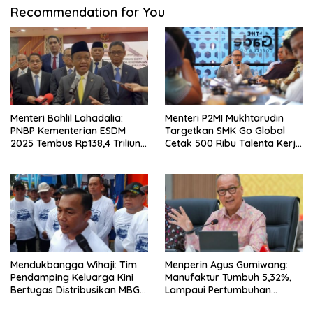
Recommendation for You
Menteri Bahlil Lahadalia:
Menteri P2MI Mukhtarudin
PNBP Kementerian ESDM
Targetkan SMK Go Global
2025 Tembus Rp138,4 Triliun,
Cetak 500 Ribu Talenta Kerja
Lampaui Target
ke Luar Negeri
Mendukbangga Wihaji: Tim
Menperin Agus Gumiwang:
Pendamping Keluarga Kini
Manufaktur Tumbuh 5,32%,
Bertugas Distribusikan MBG
Lampaui Pertumbuhan
untuk Ibu Hamil dan Balita
Ekonomi Nasional