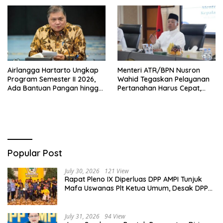
Airlangga Hartarto Ungkap
Menteri ATR/BPN Nusron
Program Semester II 2026,
Wahid Tegaskan Pelayanan
Ada Bantuan Pangan hingga
Pertanahan Harus Cepat,
Diskon Transportasi Nataru
Mudah & Berorientasi pada
Masyarakat
Popular Post
July 30, 2026
121 View
Rapat Pleno IX Diperluas DPP AMPI Tunjuk
Mafa Uswanas Plt Ketua Umum, Desak DPP
Partai Golkar Pecat Jerry Sambuaga
July 31, 2026
94 View