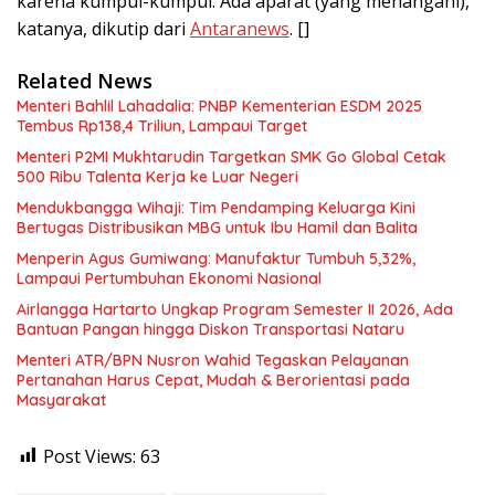
karena kumpul-kumpul. Ada aparat (yang menangani),”
katanya, dikutip dari
Antaranews
. []
Related News
Menteri Bahlil Lahadalia: PNBP Kementerian ESDM 2025
Tembus Rp138,4 Triliun, Lampaui Target
Menteri P2MI Mukhtarudin Targetkan SMK Go Global Cetak
500 Ribu Talenta Kerja ke Luar Negeri
Mendukbangga Wihaji: Tim Pendamping Keluarga Kini
Bertugas Distribusikan MBG untuk Ibu Hamil dan Balita
Menperin Agus Gumiwang: Manufaktur Tumbuh 5,32%,
Lampaui Pertumbuhan Ekonomi Nasional
Airlangga Hartarto Ungkap Program Semester II 2026, Ada
Bantuan Pangan hingga Diskon Transportasi Nataru
Menteri ATR/BPN Nusron Wahid Tegaskan Pelayanan
Pertanahan Harus Cepat, Mudah & Berorientasi pada
Masyarakat
Post Views:
63