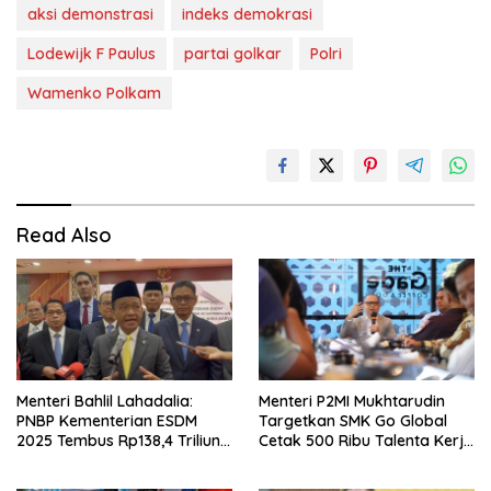
aksi demonstrasi
indeks demokrasi
Lodewijk F Paulus
partai golkar
Polri
Wamenko Polkam
Read Also
Menteri Bahlil Lahadalia:
Menteri P2MI Mukhtarudin
PNBP Kementerian ESDM
Targetkan SMK Go Global
2025 Tembus Rp138,4 Triliun,
Cetak 500 Ribu Talenta Kerja
Lampaui Target
ke Luar Negeri