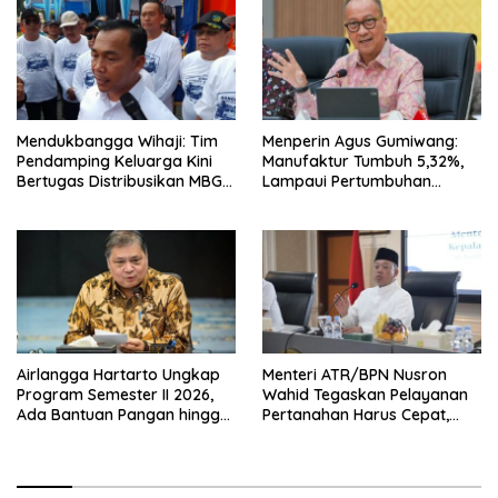
Mendukbangga Wihaji: Tim
Menperin Agus Gumiwang:
Pendamping Keluarga Kini
Manufaktur Tumbuh 5,32%,
Bertugas Distribusikan MBG
Lampaui Pertumbuhan
untuk Ibu Hamil dan Balita
Ekonomi Nasional
Airlangga Hartarto Ungkap
Menteri ATR/BPN Nusron
Program Semester II 2026,
Wahid Tegaskan Pelayanan
Ada Bantuan Pangan hingga
Pertanahan Harus Cepat,
Diskon Transportasi Nataru
Mudah & Berorientasi pada
Masyarakat