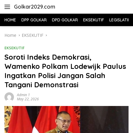
Skip
Golkar2029.com
to
content
HOME
DPP GOLKAR
DPD GOLKAR
EKSEKUTIF
LEGISLATIF
Home
EKSEKUTIF
EKSEKUTIF
Soroti Indeks Demokrasi,
Wamenko Polkam Lodewijk Paulus
Ingatkan Polisi Jangan Salah
Tangani Demonstrasi
Admin 1
May 22, 2026