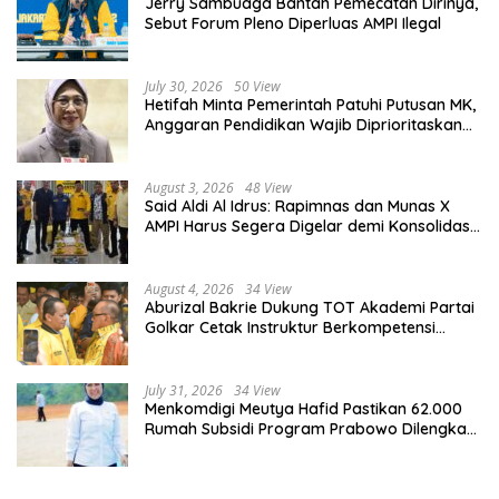
Jerry Sambuaga Bantah Pemecatan Dirinya,
Sebut Forum Pleno Diperluas AMPI Ilegal
July 30, 2026
50 View
Hetifah Minta Pemerintah Patuhi Putusan MK,
Anggaran Pendidikan Wajib Diprioritaskan
untuk Sektor Pendidikan
August 3, 2026
48 View
Said Aldi Al Idrus: Rapimnas dan Munas X
AMPI Harus Segera Digelar demi Konsolidasi
Organisasi
August 4, 2026
34 View
Aburizal Bakrie Dukung TOT Akademi Partai
Golkar Cetak Instruktur Berkompetensi
Tinggi
July 31, 2026
34 View
Menkomdigi Meutya Hafid Pastikan 62.000
Rumah Subsidi Program Prabowo Dilengkapi
Akses Internet