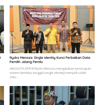
i
Rycko Menoza: Single Identity Kunci Perbaikan Data
Pemilih Jelang Pemilu
ANGGOTA DPR RI Rycko Menoza mengatakan penerapan
sistem identitas tunggal (single identity) menjadi salah
satu…