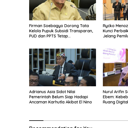
Firman Soebagyo Dorong Tata
Rycko Menoza:
Kelola Pupuk Subsidi Transparan,
Kunci Perbai
PUD dan PPTS Tetap
Jelang Pemil
Diberdayakan
Adrianus Asia Sidot Nilai
Nurul Arifin 
Pemerintah Belum Siap Hadapi
Ebem: Kebeba
Ancaman Karhutla Akibat El Nino
Ruang Digita
Privasi Oran