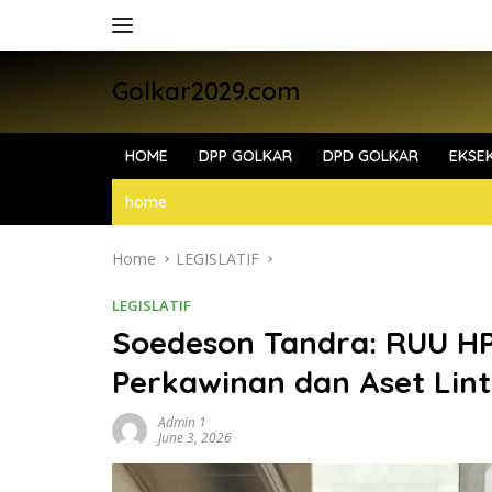
Skip
to
content
Golkar2029.com
HOME
DPP GOLKAR
DPD GOLKAR
EKSEK
home
Home
LEGISLATIF
LEGISLATIF
Soedeson Tandra: RUU HP
Perkawinan dan Aset Lin
Admin 1
June 3, 2026