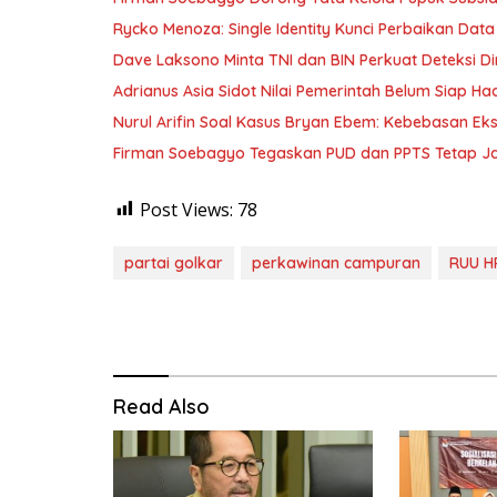
Rycko Menoza: Single Identity Kunci Perbaikan Data
Dave Laksono Minta TNI dan BIN Perkuat Deteksi Din
Adrianus Asia Sidot Nilai Pemerintah Belum Siap Ha
Nurul Arifin Soal Kasus Bryan Ebem: Kebebasan Eksp
Firman Soebagyo Tegaskan PUD dan PPTS Tetap Jadi
Post Views:
78
partai golkar
perkawinan campuran
RUU H
Read Also