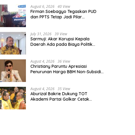
August 6, 2026
40 View
Firman Soebagyo Tegaskan PUD
dan PPTS Tetap Jadi Pilar
Penyaluran Pupuk Bersubsidi
July 31, 2026
39 View
Sarmuji: Akar Korupsi Kepala
Daerah Ada pada Biaya Politik
Mahal, Bukan Sekadar Kurang
Pembinaan
August 4, 2026
36 View
Christiany Paruntu Apresiasi
Penurunan Harga BBM Non-Subsidi,
Nilai Kebijakan ESDM Makin Adaptif
August 4, 2026
35 View
Aburizal Bakrie Dukung TOT
Akademi Partai Golkar Cetak
Instruktur Berkompetensi Tinggi