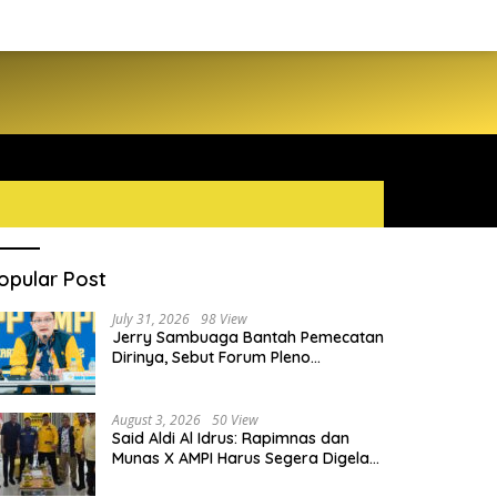
opular Post
July 31, 2026
98 View
Jerry Sambuaga Bantah Pemecatan
Dirinya, Sebut Forum Pleno
Diperluas AMPI Ilegal
August 3, 2026
50 View
Said Aldi Al Idrus: Rapimnas dan
Munas X AMPI Harus Segera Digelar
demi Konsolidasi Organisasi