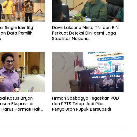
 Single Identity
Dave Laksono Minta TNI dan BIN
kan Data Pemilih
Perkuat Deteksi Dini demi Jaga
u
Stabilitas Nasional
Soal Kasus Bryan
Firman Soebagyo Tegaskan PUD
san Ekspresi di
dan PPTS Tetap Jadi Pilar
l Harus Hormati Hak
Penyaluran Pupuk Bersubsidi
g Lain