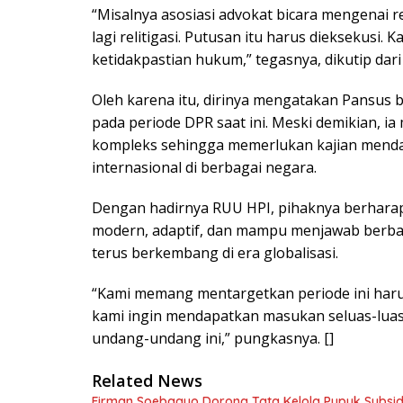
“Misalnya asosiasi advokat bicara mengenai r
lagi relitigasi. Putusan itu harus dieksekusi. K
ketidakpastian hukum,” tegasnya, dikutip dar
Oleh karena itu, dirinya mengatakan Pansu
pada periode DPR saat ini. Meski demikian, i
kompleks sehingga memerlukan kajian mendal
internasional di berbagai negara.
Dengan hadirnya RUU HPI, pihaknya berharap
modern, adaptif, dan mampu menjawab berba
terus berkembang di era globalisasi.
“Kami memang mentargetkan periode ini harus
kami ingin mendapatkan masukan seluas-lua
undang-undang ini,” pungkasnya. []
Related News
Firman Soebagyo Dorong Tata Kelola Pupuk Subsid