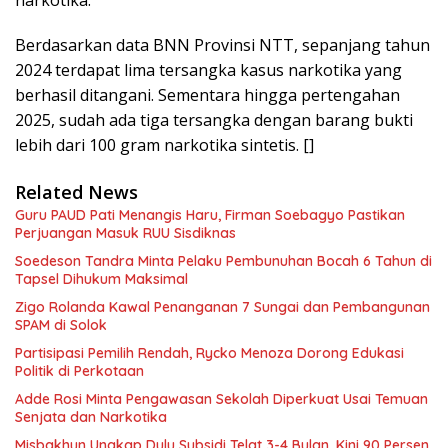
narkotika.
Berdasarkan data BNN Provinsi NTT, sepanjang tahun
2024 terdapat lima tersangka kasus narkotika yang
berhasil ditangani. Sementara hingga pertengahan
2025, sudah ada tiga tersangka dengan barang bukti
lebih dari 100 gram narkotika sintetis. []
Related News
Guru PAUD Pati Menangis Haru, Firman Soebagyo Pastikan
Perjuangan Masuk RUU Sisdiknas
Soedeson Tandra Minta Pelaku Pembunuhan Bocah 6 Tahun di
Tapsel Dihukum Maksimal
Zigo Rolanda Kawal Penanganan 7 Sungai dan Pembangunan
SPAM di Solok
Partisipasi Pemilih Rendah, Rycko Menoza Dorong Edukasi
Politik di Perkotaan
Adde Rosi Minta Pengawasan Sekolah Diperkuat Usai Temuan
Senjata dan Narkotika
Misbakhun Ungkap Dulu Subsidi Telat 3-4 Bulan, Kini 90 Persen