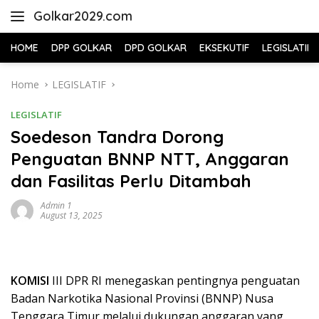
Skip
Golkar2029.com
to
content
HOME
DPP GOLKAR
DPD GOLKAR
EKSEKUTIF
LEGISLATIF
Home
LEGISLATIF
LEGISLATIF
Soedeson Tandra Dorong
Penguatan BNNP NTT, Anggaran
dan Fasilitas Perlu Ditambah
Admin 1
August 13, 2025
KOMISI
III DPR RI menegaskan pentingnya penguatan
Badan Narkotika Nasional Provinsi (BNNP) Nusa
Tenggara Timur melalui dukungan anggaran yang