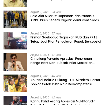
Diberdayakan
August 3, 2026
58 View
Said Aldi Al Idrus: Rapimnas dan Munas X
AMPI Harus Segera Digelar demi Konsolidasi
Organisasi
August 6, 2026
57 View
Firman Soebagyo Tegaskan PUD dan PPTS
Tetap Jadi Pilar Penyaluran Pupuk Bersubsidi
August 4, 2026
47 View
Christiany Paruntu Apresiasi Penurunan
Harga BBM Non-Subsidi, Nilai Kebijakan
ESDM Makin Adaptif
August 4, 2026
46 View
Aburizal Bakrie Dukung TOT Akademi Partai
Golkar Cetak Instruktur Berkompetensi
Tinggi
August 4, 2026
42 View
Ranny Fahd Arafiq Apresiasi Mukhtarudin