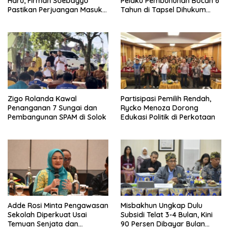
Haru, Firman Soebagyo
Pelaku Pembunuhan Bocah 6
Pastikan Perjuangan Masuk
Tahun di Tapsel Dihukum
RUU Sisdiknas
Maksimal
Zigo Rolanda Kawal
Partisipasi Pemilih Rendah,
Penanganan 7 Sungai dan
Rycko Menoza Dorong
Pembangunan SPAM di Solok
Edukasi Politik di Perkotaan
Adde Rosi Minta Pengawasan
Misbakhun Ungkap Dulu
Sekolah Diperkuat Usai
Subsidi Telat 3-4 Bulan, Kini
Temuan Senjata dan
90 Persen Dibayar Bulan