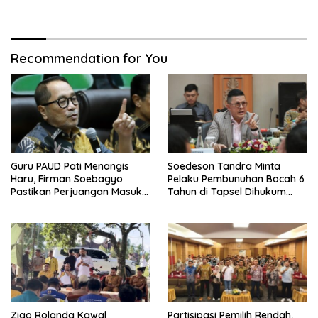
Narkotika
Berikutnya
Recommendation for You
Guru PAUD Pati Menangis
Soedeson Tandra Minta
Haru, Firman Soebagyo
Pelaku Pembunuhan Bocah 6
Pastikan Perjuangan Masuk
Tahun di Tapsel Dihukum
RUU Sisdiknas
Maksimal
Zigo Rolanda Kawal
Partisipasi Pemilih Rendah,