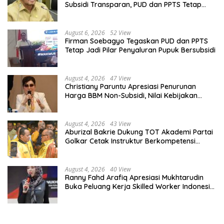
Subsidi Transparan, PUD dan PPTS Tetap
Diberdayakan
August 6, 2026
52 View
Firman Soebagyo Tegaskan PUD dan PPTS
Tetap Jadi Pilar Penyaluran Pupuk Bersubsidi
August 4, 2026
47 View
Christiany Paruntu Apresiasi Penurunan
Harga BBM Non-Subsidi, Nilai Kebijakan
ESDM Makin Adaptif
August 4, 2026
43 View
Aburizal Bakrie Dukung TOT Akademi Partai
Golkar Cetak Instruktur Berkompetensi
Tinggi
August 4, 2026
40 View
Ranny Fahd Arafiq Apresiasi Mukhtarudin
Buka Peluang Kerja Skilled Worker Indonesia
di Albania