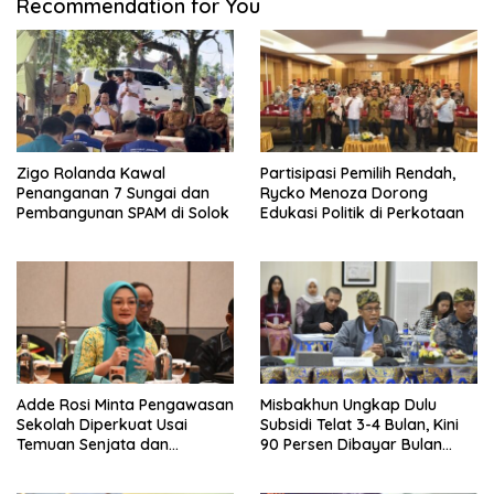
Recommendation for You
Zigo Rolanda Kawal
Partisipasi Pemilih Rendah,
Penanganan 7 Sungai dan
Rycko Menoza Dorong
Pembangunan SPAM di Solok
Edukasi Politik di Perkotaan
Adde Rosi Minta Pengawasan
Misbakhun Ungkap Dulu
Sekolah Diperkuat Usai
Subsidi Telat 3-4 Bulan, Kini
Temuan Senjata dan
90 Persen Dibayar Bulan
Narkotika
Berikutnya