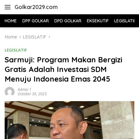
Skip
Golkar2029.com
to
content
HOME
DPP GOLKAR
DPD GOLKAR
EKSEKUTIF
LEGISLATIF
Home
LEGISLATIF
LEGISLATIF
Sarmuji: Program Makan Bergizi
Gratis Adalah Investasi SDM
Menuju Indonesia Emas 2045
Admin 1
October 30, 2025