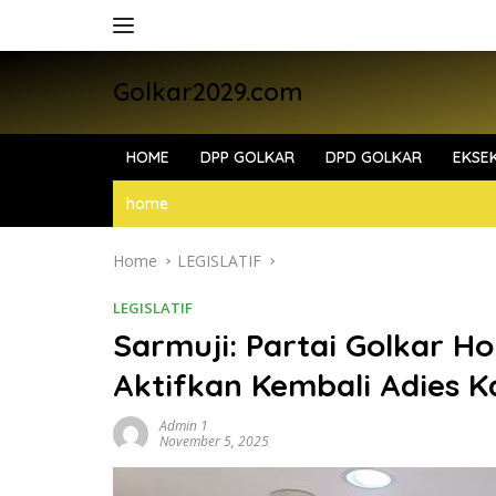
Skip
to
content
Golkar2029.com
HOME
DPP GOLKAR
DPD GOLKAR
EKSEK
home
Home
LEGISLATIF
LEGISLATIF
Sarmuji: Partai Golkar 
Aktifkan Kembali Adies K
Admin 1
November 5, 2025