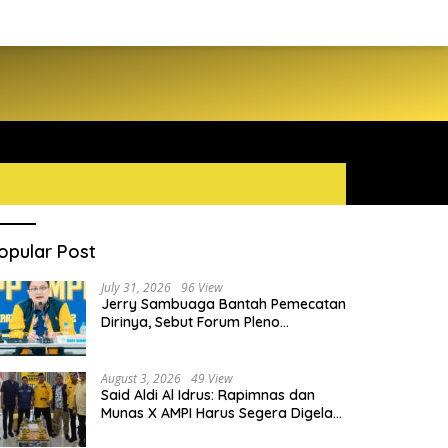
opular Post
July 31, 2026
96 View
Jerry Sambuaga Bantah Pemecatan
Dirinya, Sebut Forum Pleno
Diperluas AMPI Ilegal
August 3, 2026
49 View
Said Aldi Al Idrus: Rapimnas dan
Munas X AMPI Harus Segera Digelar
demi Konsolidasi Organisasi