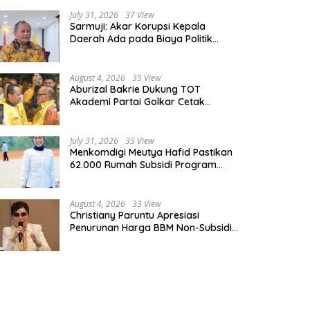
July 31, 2026
37 View
Sarmuji: Akar Korupsi Kepala
Daerah Ada pada Biaya Politik
Mahal, Bukan Sekadar Kurang
Pembinaan
August 4, 2026
35 View
Aburizal Bakrie Dukung TOT
Akademi Partai Golkar Cetak
Instruktur Berkompetensi Tinggi
July 31, 2026
35 View
Menkomdigi Meutya Hafid Pastikan
62.000 Rumah Subsidi Program
Prabowo Dilengkapi Akses Internet
August 4, 2026
33 View
Christiany Paruntu Apresiasi
Penurunan Harga BBM Non-Subsidi,
Nilai Kebijakan ESDM Makin Adaptif