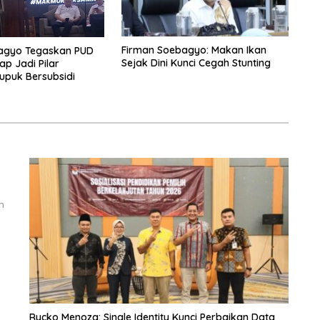
Firman Soebagyo: Makan Ikan
agyo Tegaskan PUD
Sejak Dini Kunci Cegah Stunting
ap Jadi Pilar
upuk Bersubsidi
h
Rycko Menoza: Single Identity Kunci Perbaikan Data