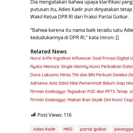
Dia mengatakan bahwa upaya klarifikasi yang
putusan itu, Adies Kadir pun dinyatakan teta
Wakil Ketua DPR RI dari Fraksi Partai Golkar.
“Bahwa karena itu nama baik teradu satu Adie
kedudukannya di DPR RI,” kata Imron. []
Related News
Nurul Arifin Ingatkan Influencer Soal Privasi Digital
Rycko Menoza: Single Identity Kunci Perbaikan Data
Dave Laksono Minta TNI dan BIN Perkuat Deteksi Din
Adrianus Asia Sidot Nilai Pemerintah Belum Siap Ha
Firman Soebagyo Tegaskan PUD dan PPTS Tetap Jadi
Firman Soebagyo: Makan Ikan Sejak Dini Kunci Cega
Post Views:
116
Adies Kadir
MKD
partai golkar
pelangga