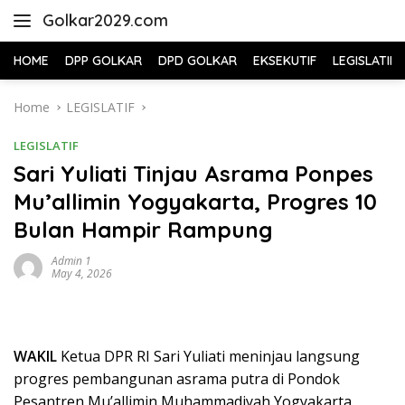
Skip
Golkar2029.com
to
content
HOME
DPP GOLKAR
DPD GOLKAR
EKSEKUTIF
LEGISLATIF
Home
LEGISLATIF
LEGISLATIF
Sari Yuliati Tinjau Asrama Ponpes
Mu’allimin Yogyakarta, Progres 10
Bulan Hampir Rampung
Admin 1
May 4, 2026
WAKIL
Ketua DPR RI Sari Yuliati meninjau langsung
progres pembangunan asrama putra di Pondok
Pesantren Mu’allimin Muhammadiyah Yogyakarta.