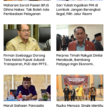
Maharani Soroti Pasien BPJS
Sari Yuliati Ingatkan PMI di
Dihina Nakes: Tak Boleh Ada
Lombok Jangan Berangkat
Pembedaan Pelayanan
Ilegal, Pilih Jalur Resmi
Firman Soebagyo Dorong
Perpres Timah Rakyat Dinilai
Tata Kelola Pupuk Subsidi
Mendesak, Bambang
Transparan, PUD dan PPTS
Patijaya Ingin Ekonomi
Tetap Diberdayakan
Belitung Kembali Bergerak
Maruli Siahaan: Pancasila
Rycko Menoza: Single Identity