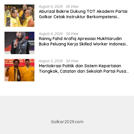
August 4, 2026
36 View
Aburizal Bakrie Dukung TOT Akademi Partai
Golkar Cetak Instruktur Berkompetensi
Tinggi
August 4, 2026
34 View
Ranny Fahd Arafiq Apresiasi Mukhtarudin
Buka Peluang Kerja Skilled Worker Indonesia
di Albania
August 3, 2026
34 View
Meritokrasi Politik dan Sistem Kepartaian
Tiongkok, Catatan dari Sekolah Partai Pusat
PKT
Golkar2029.com