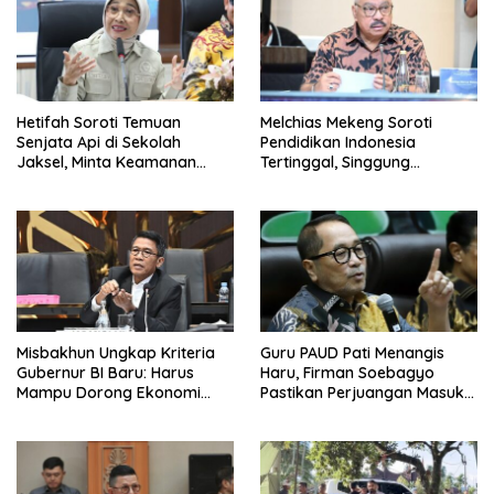
Hetifah Soroti Temuan
Melchias Mekeng Soroti
Senjata Api di Sekolah
Pendidikan Indonesia
Jaksel, Minta Keamanan
Tertinggal, Singgung
Siswa Diperkuat
Malaysia hingga Vietnam
Misbakhun Ungkap Kriteria
Guru PAUD Pati Menangis
Gubernur BI Baru: Harus
Haru, Firman Soebagyo
Mampu Dorong Ekonomi
Pastikan Perjuangan Masuk
Tumbuh 8 Persen
RUU Sisdiknas