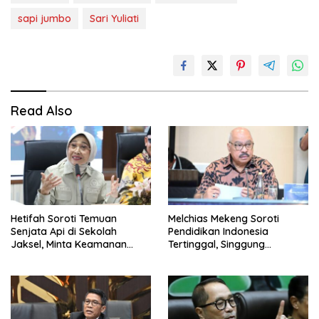
sapi jumbo
Sari Yuliati
Read Also
Hetifah Soroti Temuan
Melchias Mekeng Soroti
Senjata Api di Sekolah
Pendidikan Indonesia
Jaksel, Minta Keamanan
Tertinggal, Singgung
Siswa Diperkuat
Malaysia hingga Vietnam