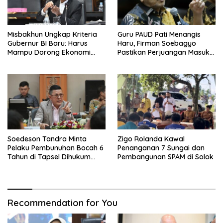
Misbakhun Ungkap Kriteria
Guru PAUD Pati Menangis
Gubernur BI Baru: Harus
Haru, Firman Soebagyo
Mampu Dorong Ekonomi
Pastikan Perjuangan Masuk
Tumbuh 8 Persen
RUU Sisdiknas
Soedeson Tandra Minta
Zigo Rolanda Kawal
Pelaku Pembunuhan Bocah 6
Penanganan 7 Sungai dan
Tahun di Tapsel Dihukum
Pembangunan SPAM di Solok
Maksimal
Recommendation for You