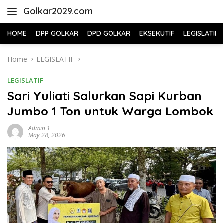
Skip
Golkar2029.com
to
content
HOME
DPP GOLKAR
DPD GOLKAR
EKSEKUTIF
LEGISLATIF
Home
LEGISLATIF
LEGISLATIF
Sari Yuliati Salurkan Sapi Kurban
Jumbo 1 Ton untuk Warga Lombok
Admin 1
May 28, 2026