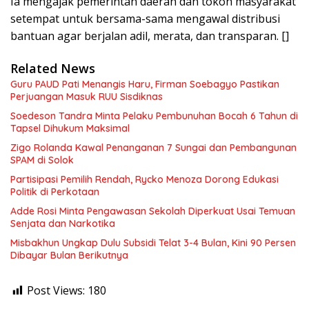
Ia mengajak pemerintah daerah dan tokoh masyarakat
setempat untuk bersama-sama mengawal distribusi
bantuan agar berjalan adil, merata, dan transparan. []
Related News
Guru PAUD Pati Menangis Haru, Firman Soebagyo Pastikan
Perjuangan Masuk RUU Sisdiknas
Soedeson Tandra Minta Pelaku Pembunuhan Bocah 6 Tahun di
Tapsel Dihukum Maksimal
Zigo Rolanda Kawal Penanganan 7 Sungai dan Pembangunan
SPAM di Solok
Partisipasi Pemilih Rendah, Rycko Menoza Dorong Edukasi
Politik di Perkotaan
Adde Rosi Minta Pengawasan Sekolah Diperkuat Usai Temuan
Senjata dan Narkotika
Misbakhun Ungkap Dulu Subsidi Telat 3-4 Bulan, Kini 90 Persen
Dibayar Bulan Berikutnya
Post Views:
180