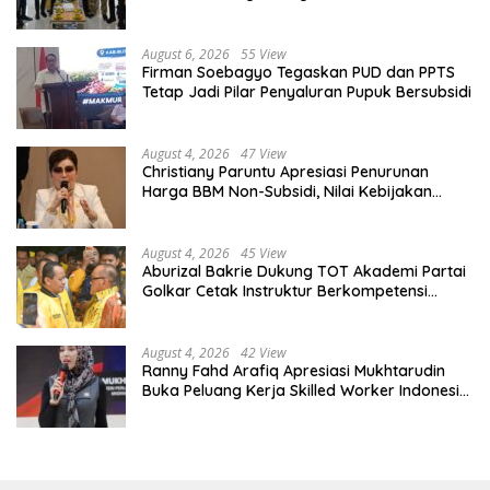
Organisasi
August 6, 2026
55 View
Firman Soebagyo Tegaskan PUD dan PPTS
Tetap Jadi Pilar Penyaluran Pupuk Bersubsidi
August 4, 2026
47 View
Christiany Paruntu Apresiasi Penurunan
Harga BBM Non-Subsidi, Nilai Kebijakan
ESDM Makin Adaptif
August 4, 2026
45 View
Aburizal Bakrie Dukung TOT Akademi Partai
Golkar Cetak Instruktur Berkompetensi
Tinggi
August 4, 2026
42 View
Ranny Fahd Arafiq Apresiasi Mukhtarudin
Buka Peluang Kerja Skilled Worker Indonesia
di Albania