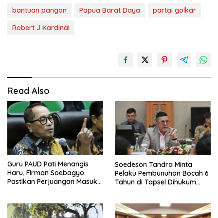
bantuan pangan
Papua Barat Daya
partai golkar
Robert J Kardinal
Read Also
Guru PAUD Pati Menangis
Soedeson Tandra Minta
Haru, Firman Soebagyo
Pelaku Pembunuhan Bocah 6
Pastikan Perjuangan Masuk
Tahun di Tapsel Dihukum
RUU Sisdiknas
Maksimal