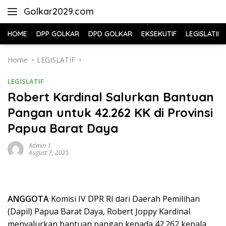
Skip
Golkar2029.com
to
content
HOME
DPP GOLKAR
DPD GOLKAR
EKSEKUTIF
LEGISLATIF
Home
LEGISLATIF
LEGISLATIF
Robert Kardinal Salurkan Bantuan
Pangan untuk 42.262 KK di Provinsi
Papua Barat Daya
Admin 1
August 7, 2025
ANGGOTA
Komisi IV DPR RI dari Daerah Pemilihan
(Dapil) Papua Barat Daya, Robert Joppy Kardinal
menyalurkan bantuan pangan kepada 42.262 kepala