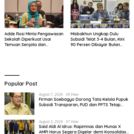
Adde Rosi Minta Pengawasan
Misbakhun Ungkap Dulu
Sekolah Diperkuat Usai
Subsidi Telat 3-4 Bulan, Kini
Temuan Senjata dan
90 Persen Dibayar Bulan
Narkotika
Berikutnya
Popular Post
August 7, 2026
59 View
Firman Soebagyo Dorong Tata Kelola Pupuk
Subsidi Transparan, PUD dan PPTS Tetap
Diberdayakan
August 3, 2026
57 View
Said Aldi Al Idrus: Rapimnas dan Munas X
AMPI Harus Segera Digelar demi Konsolidasi